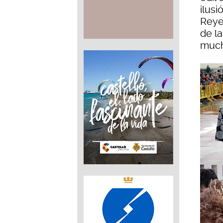
ilus
Reye
de l
much