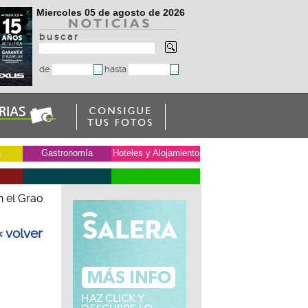
Miercoles 05 de agosto de 2026
b u s c a r
de
hasta
a
Gastronomía
Hoteles y Alojamiento
 el Grao
« volver