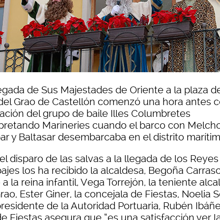
legada de Sus Majestades de Oriente a la plaza de
del Grao de Castellón comenzó una hora antes c
ación del grupo de baile Illes Columbretes
rpretando Marineries cuando el barco con Melcho
ar y Baltasar desembarcaba en el distrito marítim
el disparo de las salvas a la llegada de los Reye
ajes los ha recibido la alcaldesa, Begoña Carrasc
 a la reina infantil, Vega Torrejón, la teniente alca
rao, Ester Giner, la concejala de Fiestas, Noelia 
presidente de la Autoridad Portuaria, Rubén Ibáñe
de Fiestas asegura que “es una satisfacción ver l