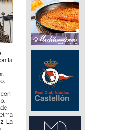
l
on la
r,
o.
s con
o,
lde
Selma
z. La
a