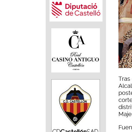
Tras 
Alca
post
corte
distr
Maje
Fuen