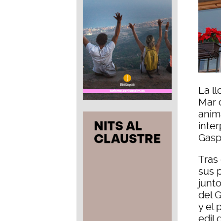
La l
Mar 
anim
inte
Gasp
Tras 
sus p
junto
del G
y el 
edil 