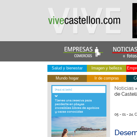
Salud y bienestar
Imagen y belleza
Empre
Mundo hogar
Ir de compras
C
Noticias
de Castel
05 - 01 - 24, 
Desemb