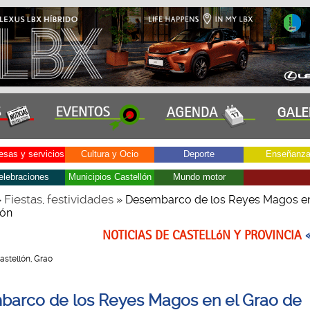
sas y servicios
Cultura y Ocio
Deporte
Enseñanz
elebraciones
Municipios Castellón
Mundo motor
Fiestas, festividades
»
» Desembarco de los Reyes Magos en
lón
NOTICIAS DE CASTELLóN Y PROVINCIA
Castellón, Grao
arco de los Reyes Magos en el Grao de