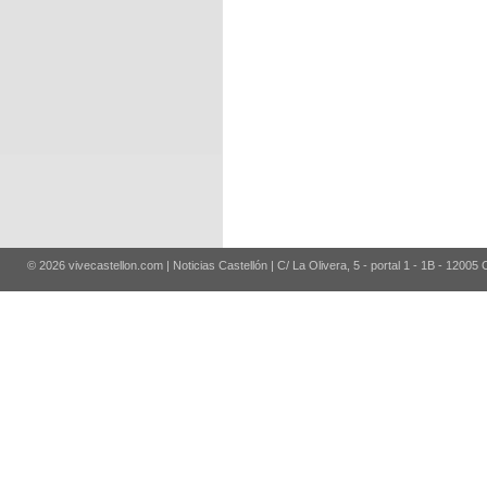
© 2026 vivecastellon.com | Noticias Castellón | C/ La Olivera, 5 - portal 1 - 1B - 12005 