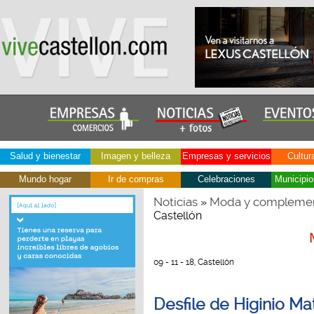
Salud y bienestar
Imagen y belleza
Empresas y servicios
Cultur
Mundo hogar
Ir de compras
Celebraciones
Municipio
Noticias
Moda y compleme
»
Castellón
09 - 11 - 18, Castellón
Desfile de Higinio Ma