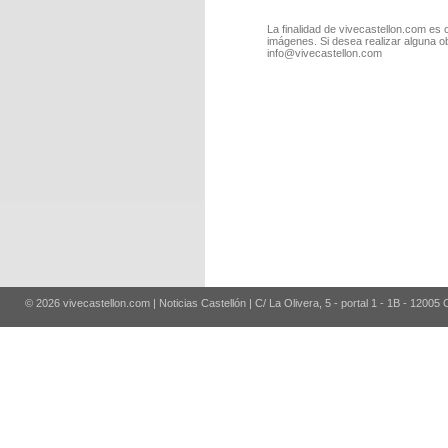
La finalidad de vivecastellon.com es 
imágenes. Si desea realizar alguna o
info@vivecastellon.com
© 2026 vivecastellon.com | Noticias Castellón | C/ La Olivera, 5 - portal 1 - 1B - 12005 