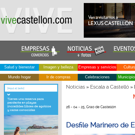
Salud y bienestar
Imagen y belleza
Empresas y servicios
Cultur
Mundo hogar
Ir de compras
Celebraciones
Municipio
Noticias
Escala a Castelló
»
» 
26 - 04 - 25, Grao de Castellón
Desfile Marinero de E