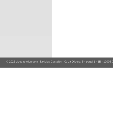
© 2026 vivecastellon.com | Noticias Castellón | C/ La Olivera, 5 - portal 1 - 1B - 12005 