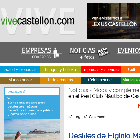
Salud y bienestar
Imagen y belleza
Empresas y servicios
Cultur
Mundo hogar
Ir de compras
Celebraciones
Municipio
Noticias
Moda y compleme
»
en el Real Club Náutico de Cas
28 - 05 - 18, Castellón
Desfiles de Higinio M