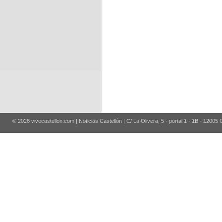
© 2026 vivecastellon.com | Noticias Castellón | C/ La Olivera, 5 - portal 1 - 1B - 12005 