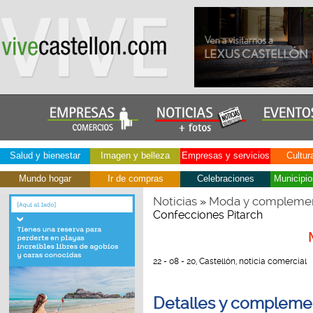
Salud y bienestar
Imagen y belleza
Empresas y servicios
Cultur
Mundo hogar
Ir de compras
Celebraciones
Municipio
Noticias
Moda y compleme
»
Confecciones Pitarch
22 - 08 - 20, Castellón, noticia comercial
Detalles y compleme