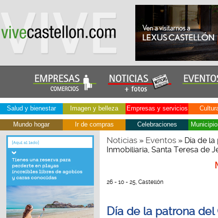
Salud y bienestar
Imagen y belleza
Empresas y servicios
Cultur
Mundo hogar
Ir de compras
Celebraciones
Municipio
Noticias
Eventos
»
» Día de la
Inmobiliaria, Santa Teresa de 
26 - 10 - 25, Castellón
Día de la patrona del