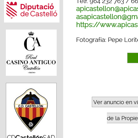
Telf. 964 232 763 / 6
apicastellon@apica
asapicastellon@gm
https://www.apicas
Fotografía: Pepe Lorit
Ver anuncio en v
de la Propie