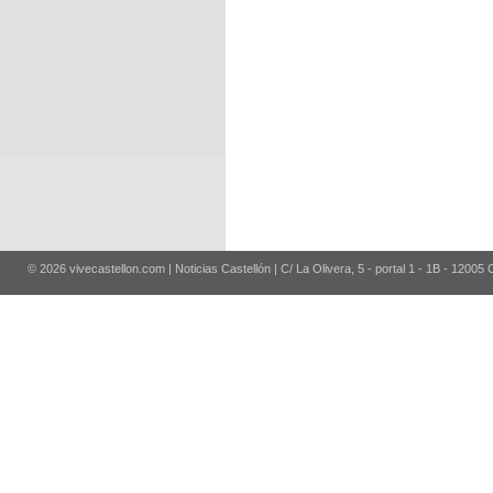
© 2026 vivecastellon.com | Noticias Castellón | C/ La Olivera, 5 - portal 1 - 1B - 12005 