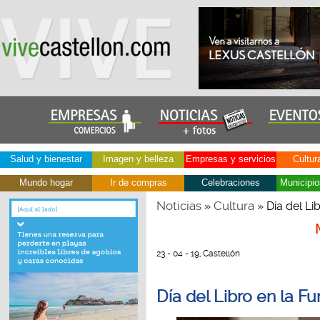
Salud y bienestar
Imagen y belleza
Empresas y servicios
Cultur
Mundo hogar
Ir de compras
Celebraciones
Municipio
Noticias
Cultura
»
» Día del Li
23 - 04 - 19, Castellón
Día del Libro en la F