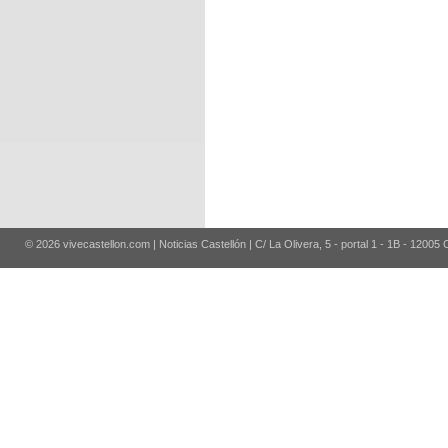
© 2026 vivecastellon.com | Noticias Castellón | C/ La Olivera, 5 - portal 1 - 1B - 12005 