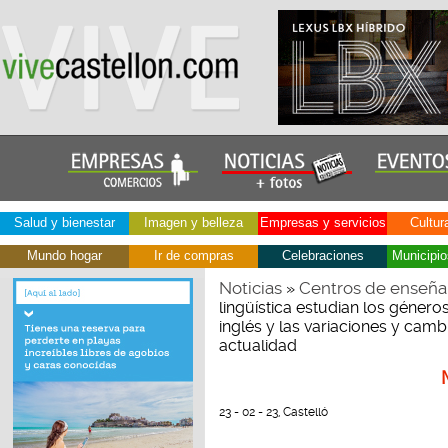
Salud y bienestar
Imagen y belleza
Empresas y servicios
Cultur
Mundo hogar
Ir de compras
Celebraciones
Municipio
Noticias
Centros de enseña
»
lingüística estudian los géner
inglés y las variaciones y camb
actualidad
23 - 02 - 23, Castelló