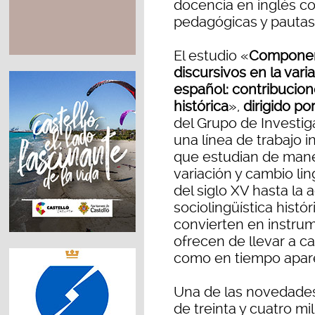
docencia en inglés c
pedagógicas y pautas
El estudio «
Componente
discursivos en la vari
español: contribucion
histórica
»,
dirigido po
del Grupo de Investig
una línea de trabajo i
que estudian de mane
variación y cambio lin
del siglo XV hasta la 
sociolingüística histór
convierten en instrum
ofrecen de llevar a c
como en tiempo apar
Una de las novedades
de treinta y cuatro mi