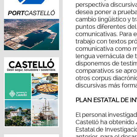
perspectiva discursiv
desea poner a prueba
cambio lingüístico y t
puntos diferentes del 
comunicativas. Para e
trabajo con textos pr
comunicativa como me
lengua vernácula de t
disponemos de testim
comparativos se apro
otros corpus diacróni
discursivas más forma
PLAN ESTATAL DE I
El personal investigad
Castelló ha obtenido 
Estatal de Investigac
anterior, para el des