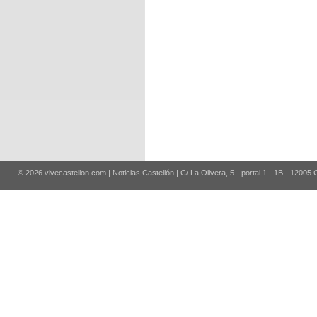
© 2026 vivecastellon.com | Noticias Castellón | C/ La Olivera, 5 - portal 1 - 1B - 12005 