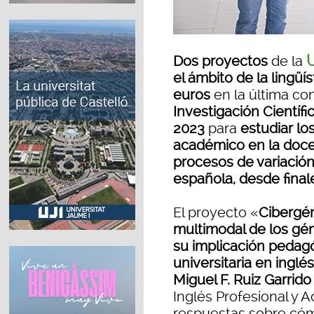
U
Dos proyectos
de la
el ámbito de la lingü
euros
en la última co
Investigación Científi
2023
para
estudiar lo
académico en la docen
procesos de variación
española, desde finale
El proyecto «
Cibergén
multimodal de los gé
su implicación pedag
universitaria en inglés
Miguel F. Ruiz Garrido
Inglés Profesional y 
respuestas sobre cóm