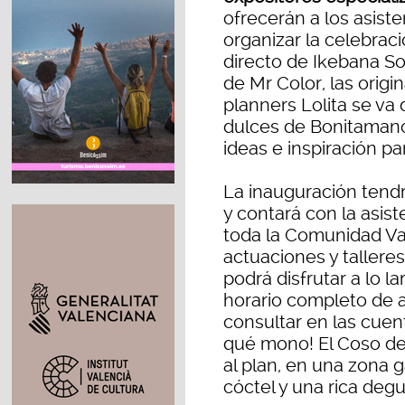
ofrecerán a los asist
organizar la celebrac
directo de Ikebana So
de Mr Color, las orig
planners Lolita se va
dulces de Bonitamanol
ideas e inspiración par
La inauguración tendrá
y contará con la asis
toda la Comunidad Val
actuaciones y talleres
podrá disfrutar a lo l
horario completo de a
consultar en las cue
qué mono! El Coso de
al plan, en una zona 
cóctel y una rica deg