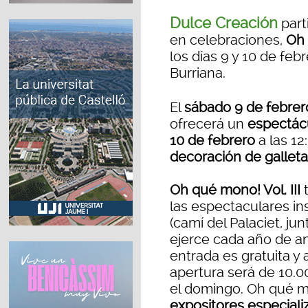
Dulce Creación
part
en celebraciones,
Oh 
los días 9 y 10 de feb
Burriana.
El
sábado 9 de febrer
ofrecerá un
espectác
10 de febrero
a las 12
decoración de gallet
Oh qué mono! Vol. III
t
las espectaculares in
(camí del Palaciet, jun
ejerce cada año de an
entrada es gratuita y a
apertura será de 10.00
el domingo. Oh qué 
expositores especiali