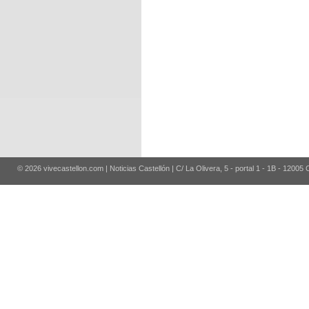
© 2026 vivecastellon.com | Noticias Castellón | C/ La Olivera, 5 - portal 1 - 1B - 12005 