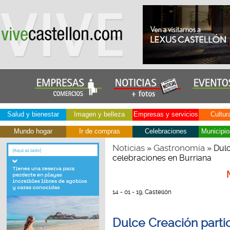
Salud y bienestar
Imagen y belleza
Empresas y servicios
Cultur
Mundo hogar
Ir de compras
Celebraciones
Municipio
Noticias
Gastronomía
»
» Dulc
celebraciones en Burriana
14 - 01 - 19, Castellón
Dulce Creación parti