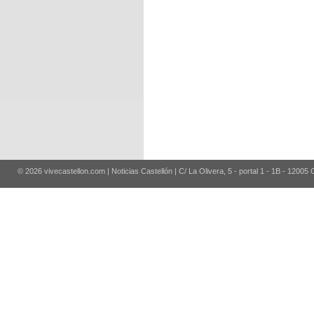
© 2026 vivecastellon.com | Noticias Castellón | C/ La Olivera, 5 - portal 1 - 1B - 12005 