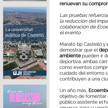
renuevan su compromi
Las pruebas refuerzan
la reducción del impa
colaboración de Ecoe
el evento.
Marató bp Castelló y 
demostrar que el
depo
ambiente
pueden ir d
deportiva, ambas car
como eventos comprom
cuidado del entorno 
contribuyen a una ciu
Un año más,
Ecoemb
objetivo de fomentar 
público asistente el 
envases para su poster