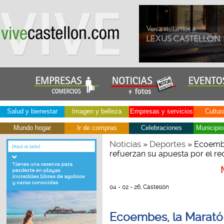
Salud y bienestar
Imagen y belleza
Empresas y servicios
Cultur
Mundo hogar
Ir de compras
Celebraciones
Municipio
Noticias
Deportes
»
» Ecoembe
refuerzan su apuesta por el rec
04 - 02 - 26, Castellón
Ecoembes, la Marató 