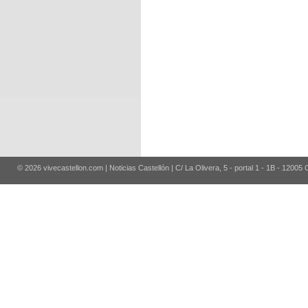
© 2026 vivecastellon.com | Noticias Castellón | C/ La Olivera, 5 - portal 1 - 1B - 12005 