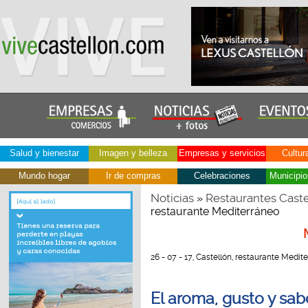
Salud y bienestar
Imagen y belleza
Empresas y servicios
Cultur
Mundo hogar
Ir de compras
Celebraciones
Municipio
Noticias
Restaurantes Caste
»
restaurante Mediterráneo
26 - 07 - 17, Castellón, restaurante Medit
El aroma, gusto y sabo