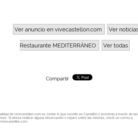
Ver anuncio en vivecastellon.com
Ver noticia
Restaurante MEDITERRÁNEO
Ver todas
Compartir :
nalidad de vivecastellon.com es contar lo que sucede en Castellón y provincia a través de las
nes. Si desea realizar alguna observación o reparo sobre las mismas, envíe un correo a
@vivecastellon.com