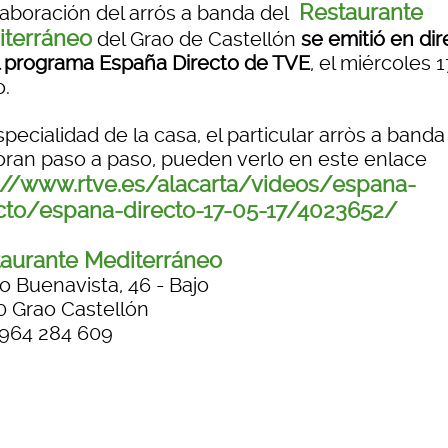
Restaurante
laboración del arrós a banda del
terráneo
del Grao de Castellón
se emitió en dir
l programa España Directo de TVE
, el miércoles 
.
pecialidad de la casa, el particular arròs a band
oran paso a paso, pueden verlo en este enlace
://www.rtve.es/alacarta/videos/espana-
cto/espana-directo-17-05-17/4023652/
aurante Mediterráneo
o Buenavista, 46 - Bajo
0 Grao Castellón
. 964 284 609