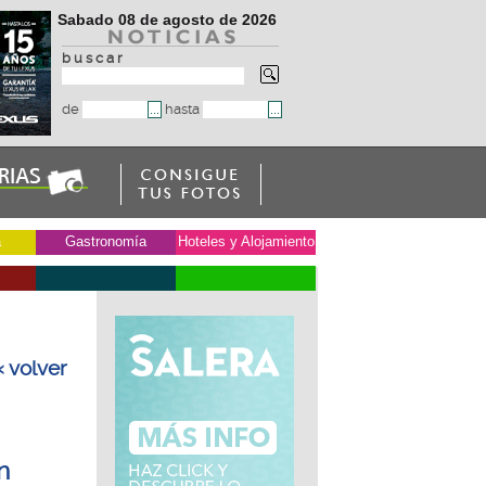
Sabado 08 de agosto de 2026
b u s c a r
de
hasta
a
Gastronomía
Hoteles y Alojamiento
« volver
n