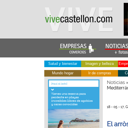
Salud y bienestar
Imagen y belleza
Empre
Mundo hogar
Ir de compras
C
Noticias
Mediterrá
18 - 05 - 17, 
El arr