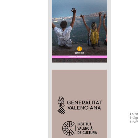
La fi
imáge
info