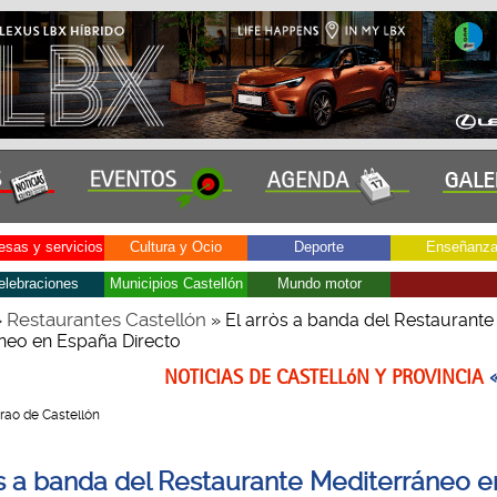
sas y servicios
Cultura y Ocio
Deporte
Enseñanz
elebraciones
Municipios Castellón
Mundo motor
Restaurantes Castellón
»
» El arròs a banda del Restaurante
neo en España Directo
NOTICIAS DE CASTELLóN Y PROVINCIA
Grao de Castellón
òs a banda del Restaurante Mediterráneo e