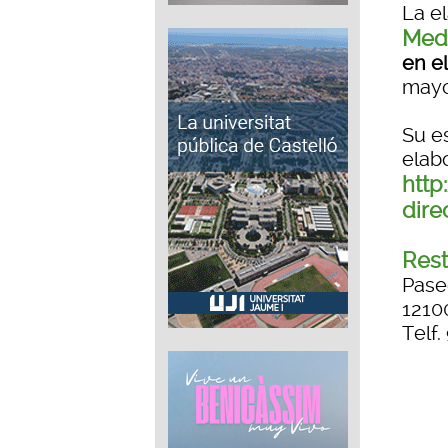
La e
Medi
en e
mayo
Su es
elab
http
dire
Rest
Pase
1210
Telf