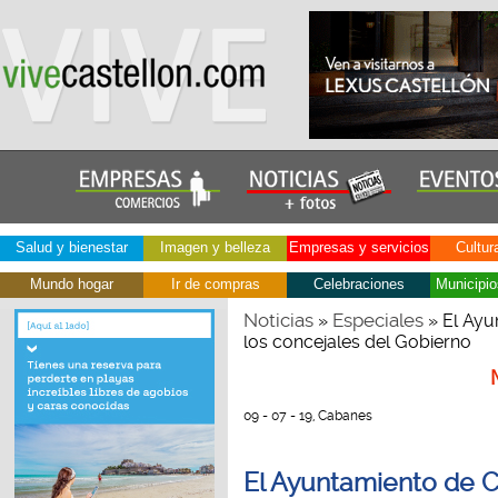
Salud y bienestar
Imagen y belleza
Empresas y servicios
Cultur
Mundo hogar
Ir de compras
Celebraciones
Municipio
Noticias
Especiales
»
» El Ayu
los concejales del Gobierno
09 - 07 - 19, Cabanes
El Ayuntamiento de C