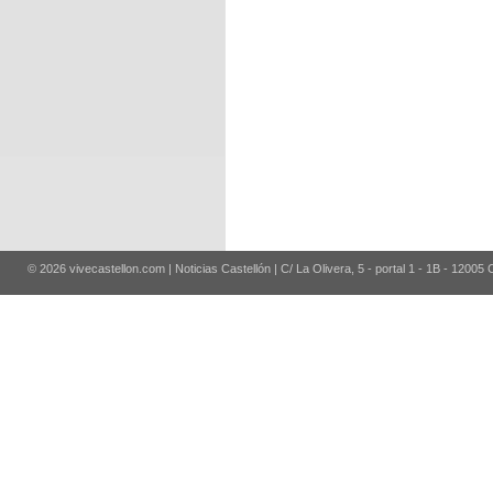
© 2026 vivecastellon.com | Noticias Castellón | C/ La Olivera, 5 - portal 1 - 1B - 12005 