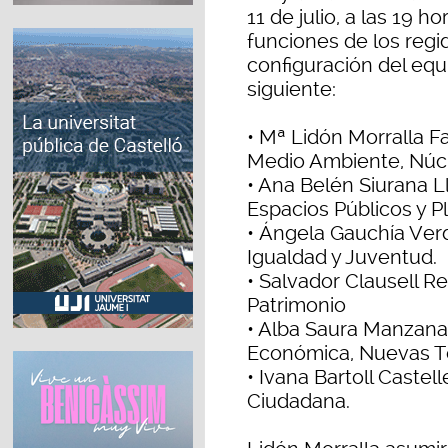
11 de julio, a las 19 
funciones de los regi
configuración del equi
siguiente:
• Mª Lidón Morralla F
Medio Ambiente, Núcle
• Ana Belén Siurana L
Espacios Públicos y P
• Ángela Gauchía Verd
Igualdad y Juventud.
• Salvador Clausell R
Patrimonio
• Alba Saura Manzana
Económica, Nuevas Te
• Ivana Bartoll Castel
Ciudadana.