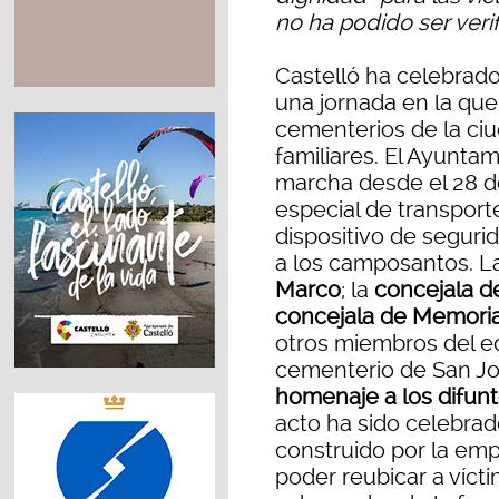
no ha podido ser veri
Castelló ha celebrado
una jornada en la que
cementerios de la ci
familiares. El Ayunta
marcha desde el 28 de
especial de transport
dispositivo de segurida
a los camposantos. L
Marco
; la
concejala d
concejala de Memoria
otros miembros del eq
cementerio de San Jo
homenaje a los difunt
acto ha sido celebrad
construido por la em
poder reubicar a vícti