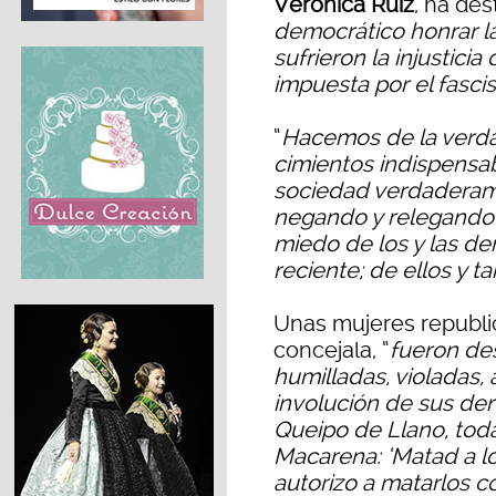
Verònica Ruiz
, ha de
democrático honrar l
sufrieron la injusticia
impuesta por el fasc
“
Hacemos de la verdad,
cimientos indispensa
sociedad verdaderam
negando y relegando al
miedo de los y las de
reciente; de ellos y t
Unas mujeres republi
concejala, “
fueron de
humilladas, violadas,
involución de sus de
Queipo de Llano, toda
Macarena: ‘Matad a los
autorizo a matarlos c