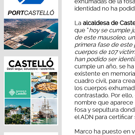
exhumadas de la fos
identidad no ha podido
La
alcaldesa de Cast
que “
hoy se cumple j
de este mausoleo, un
primera fase de este 
cuerpos de 107 vícti
han podido ser identi
cumple un año, se ha 
existente en memoria 
cuadro civil, para cr
los cuerpos exhumad
contrastado. Por ello,
nombre que aparece s
fosa y sepultura dond
el ADN para certificar
Marco ha puesto en va