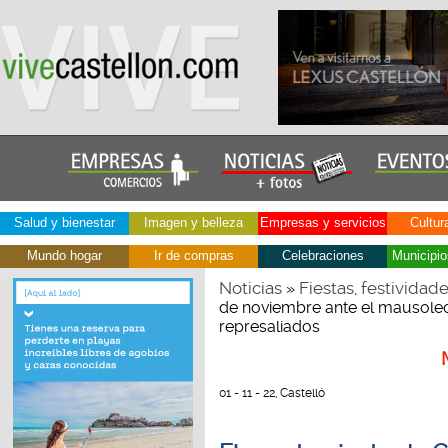
Salud y bienestar
Imagen y belleza
Empresas y servicios
Cultur
Mundo hogar
Ir de compras
Celebraciones
Municipio
Noticias
Fiestas, festividad
»
de noviembre ante el mausole
represaliados
01 - 11 - 22, Castelló