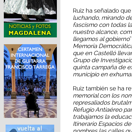
Ruiz ha señalado que 
luchando, mirando de 
fascismo con todas l
nuestro alcance, co
llegamos al gobierno
”
Memoria Democrática
que en Castelló llev
Grupo de Investigació
quinta campaña de ex
municipio en exhumar
Ruiz también se ha ref
memorial con los nomb
represaliados brutal
Refugio Antiaéreo par
trabajamos la educaci
Itinerario Espacios 
nombres las calles que