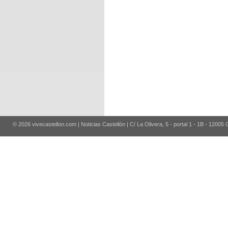
© 2026 vivecastellon.com | Noticias Castellón | C/ La Olivera, 5 - portal 1 - 1B - 12005 