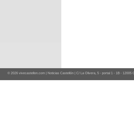
© 2026 vivecastellon.com | Noticias Castellón | C/ La Olivera, 5 - portal 1 - 1B - 12005 