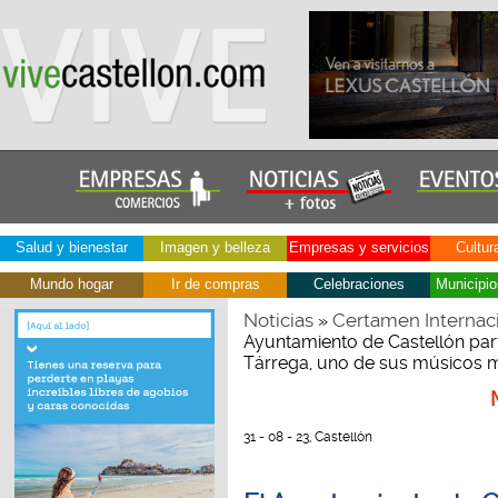
Salud y bienestar
Imagen y belleza
Empresas y servicios
Cultur
Mundo hogar
Ir de compras
Celebraciones
Municipio
Noticias
Certamen Internaci
»
Ayuntamiento de Castellón part
Tárrega, uno de sus músicos m
31 - 08 - 23, Castellón