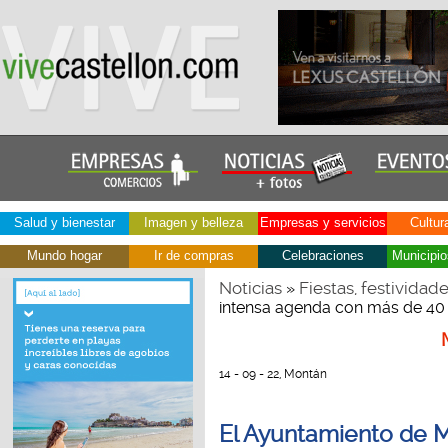
Salud y bienestar
Imagen y belleza
Empresas y servicios
Cultur
Mundo hogar
Ir de compras
Celebraciones
Municipio
Noticias
Fiestas, festividad
»
intensa agenda con más de 40 a
14 - 09 - 22, Montán
El Ayuntamiento de 