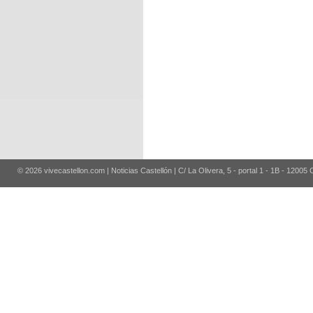
© 2026 vivecastellon.com | Noticias Castellón | C/ La Olivera, 5 - portal 1 - 1B - 12005 