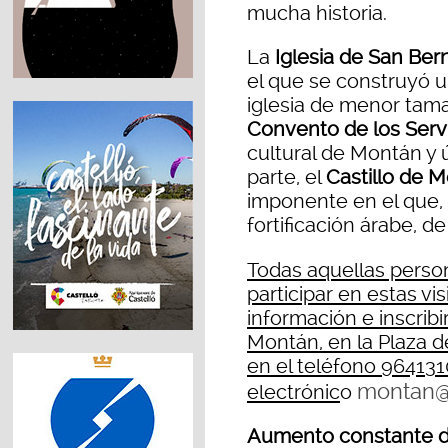
mucha historia.
La
Iglesia de San Ber
el que se construyó 
iglesia de menor tama
Convento de los Serv
cultural de Montán y ú
parte, el
Castillo de 
imponente en el que,
fortificación árabe, d
Todas aquellas perso
participar en estas vi
información e inscribi
Montán, en la Plaza d
en el teléfono 964131
montan@t
electrónic
o
Aumento constante de 