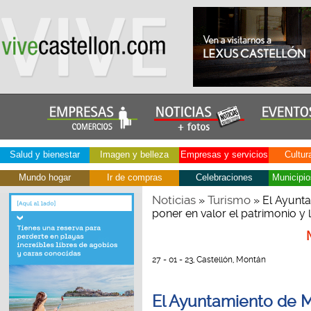
Salud y bienestar
Imagen y belleza
Empresas y servicios
Cultur
Mundo hogar
Ir de compras
Celebraciones
Municipio
Noticias
Turismo
»
» El Ayunta
poner en valor el patrimonio y 
27 - 01 - 23, Castellón, Montán
El Ayuntamiento de Mo