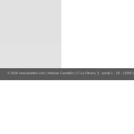
© 2026 vivecastellon.com | Noticias Castellón | C/ La Olivera, 5 - portal 1 - 1B - 12005 