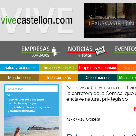
Salud y bienestar
Imagen y belleza
Empresas y servicios
Cultur
Mundo hogar
Ir de compras
Celebraciones
Municipio
Noticias
Urbanismo e infrae
»
la carretera de la Cornisa, que
enclave natural privilegiado
31 - 03 - 26, Oropesa