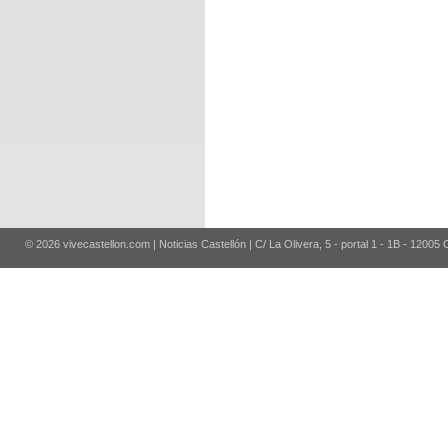
© 2026 vivecastellon.com | Noticias Castellón | C/ La Olivera, 5 - portal 1 - 1B - 12005 