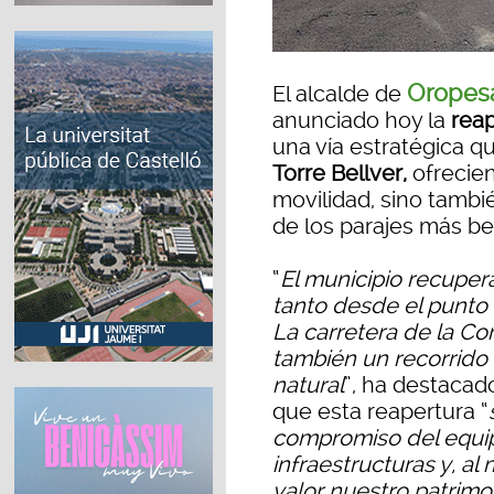
Oropes
El alcalde de
anunciado hoy la
reap
una vía estratégica q
Torre Bellver,
ofrecien
movilidad, sino tambié
de los parajes más be
“
El municipio recupe
tanto desde el punto d
La carretera de la Cor
también un recorrido
natural
”, ha destacad
que esta reapertura “
compromiso del equip
infraestructuras y, a
valor nuestro patrimo