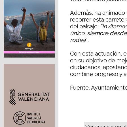
Además, ha animado t
recorrer esta carreter
del paisaje:
“Invitamos
único, siempre desde 
rodea
”.
Con esta actuación, 
en su objetivo de mejo
ciudadanos, apostand
combine progreso y so
Fuente: Ayuntamient
Ver anuncio en v