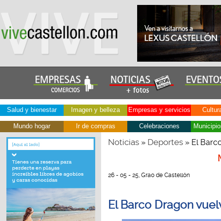
Salud y bienestar
Imagen y belleza
Empresas y servicios
Cultur
Mundo hogar
Ir de compras
Celebraciones
Municipio
Noticias
Deportes
»
» El Barco
26 - 05 - 25, Grao de Castellón
El Barco Dragon vuelv