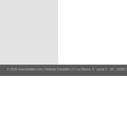
© 2026 vivecastellon.com | Noticias Castellón | C/ La Olivera, 5 - portal 1 - 1B - 12005 