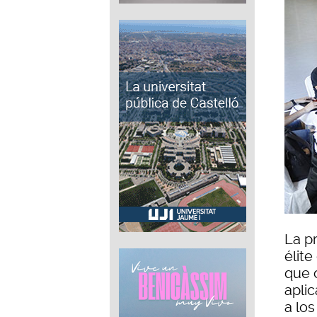
La p
élit
que 
apli
a los