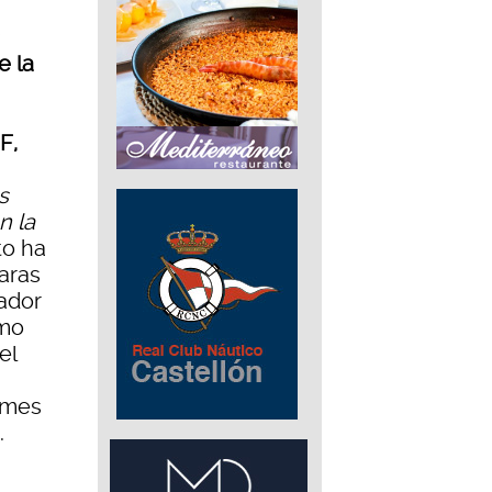
e la
F,
s
n la
to ha
aras
ador
omo
el
rmes
.