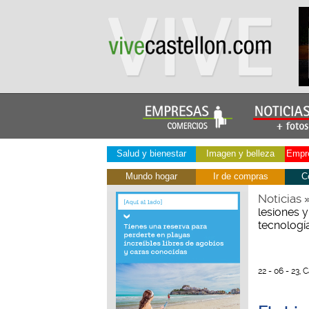
Salud y bienestar
Imagen y belleza
Empre
Mundo hogar
Ir de compras
C
Noticias
lesiones 
tecnología
22 - 06 - 23, 