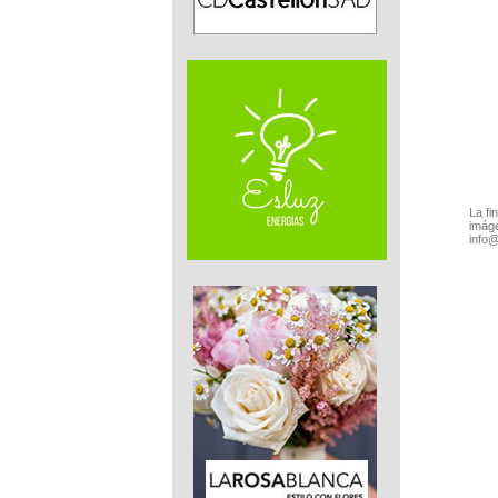
La fi
imáge
info