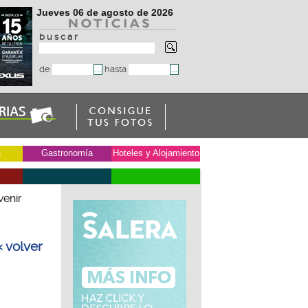
Jueves 06 de agosto de 2026
b u s c a r
de
hasta
a
Gastronomía
Hoteles y Alojamiento
venir
« volver