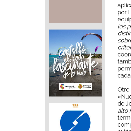
apli
por 
equip
los p
dist
sobr
crit
coord
tamb
perm
cada
Otro
«Nue
de J
alto
termo
comp