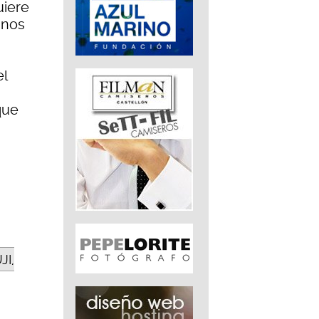
uiere
unos
el
que
JI,