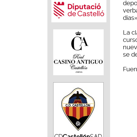
depo
verb
días»
La cl
curs
nuev
se de
Fuen