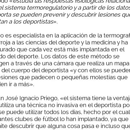
do «
estudia las respuestas fisiológicas relacion
l sistema termoregulatorio y a partir de los dato
porta se pueden prevenir y descubrir lesiones qu
an a los deportistas
».
o es especialista en la aplicación de la termograf
rroja a las ciencias del deporte y la medicina y ha
urado que cada vez está más implantada en el
o del deporte. Los datos de este método se
gen a través de una cámara que realiza un mapa
r del cuerpo del deportista «y con ellos se puede
lesiones que padecen o pequeñas molestias que
en ir a más».
 José Ignacio Priego, «el sistema tiene la venta
tiliza una técnica no invasiva en el deportista po
e puede utilizar todos los días, hecho por el cual
antes clubes de fútbol lo han implantado, ya que
ite descubrir que alguna cosa pasa e incluso que