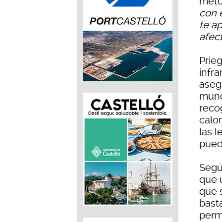
méto
con e
te a
afect
Prieg
infra
aseg
mund
reco
calo
las 
pued
Según
que u
que s
bast
perm