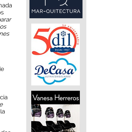
onada
os
arar
los
ones
de
cia
e
la