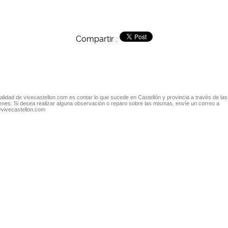
Compartir :
nalidad de vivecastellon.com es contar lo que sucede en Castellón y provincia a través de las
nes. Si desea realizar alguna observación o reparo sobre las mismas, envíe un correo a
@vivecastellon.com