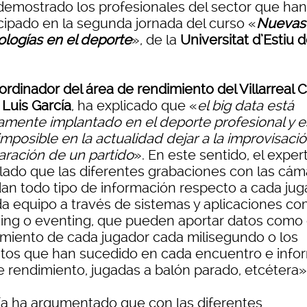
demostrado los profesionales del sector que han
icipado en la segunda jornada del curso «
Nuevas
ologías en el deporte
», de la
Universitat d’Estiu d
ordinador del área de rendimiento del Villarreal C
 Luis García
, ha explicado que «
el big data está
amente implantado en el deporte profesional y e
imposible en la actualidad dejar a la improvisació
aración de un partido
». En este sentido, el exper
lado que las diferentes grabaciones con las cám
dan todo tipo de información respecto a cada jug
da equipo a través de sistemas y aplicaciones c
king o eventing, que pueden aportar datos como 
miento de cada jugador cada milisegundo o los
tos que han sucedido en cada encuentro e info
e rendimiento, jugadas a balón parado, etcétera»
ía ha argumentado que con las diferentes