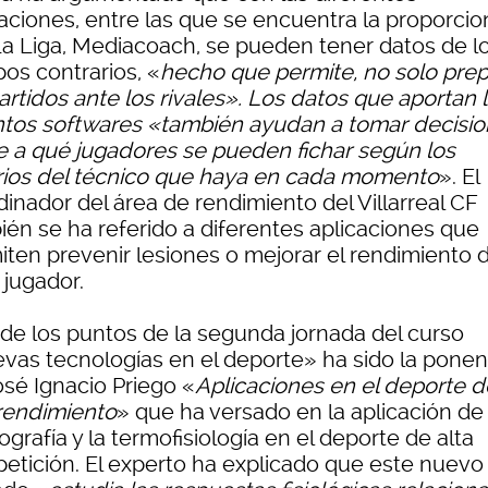
caciones, entre las que se encuentra la proporci
La Liga, Mediacoach, se pueden tener datos de l
os contrarios, «
hecho que permite, no solo prep
artidos ante los rivales». Los datos que aportan 
intos softwares «también ayudan a tomar decisi
e a qué jugadores se pueden fichar según los
erios del técnico que haya en cada momento
». El
inador del área de rendimiento del Villarreal CF
ién se ha referido a diferentes aplicaciones que
iten prevenir lesiones o mejorar el rendimiento 
 jugador.
 de los puntos de la segunda jornada del curso
vas tecnologías en el deporte» ha sido la ponen
osé Ignacio Priego «
Aplicaciones en el deporte d
 rendimiento
» que ha versado en la aplicación de 
grafía y la termofisiología en el deporte de alta
etición. El experto ha explicado que este nuevo