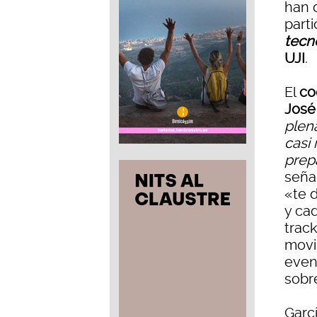
han 
part
tecn
UJI
.
El
co
José
plen
casi 
prep
seña
«te 
y ca
trac
movi
even
sobr
Garc