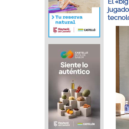
El «big
jugado
tecnol