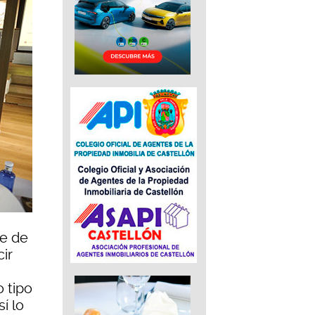
te de
ir
 tipo
í lo