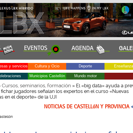
sas y servicios
Cultura y Ocio
Deporte
Enseñanz
elebraciones
Municipios Castellón
Mundo motor
Cursos, seminarios, formación
»
» El «big data» ayuda a pre
y fichar jugadores señalan los expertos en el curso «Nuevas
s en el deporte» de la UJI
NOTICIAS DE CASTELLóN Y PROVINCIA
Castellón