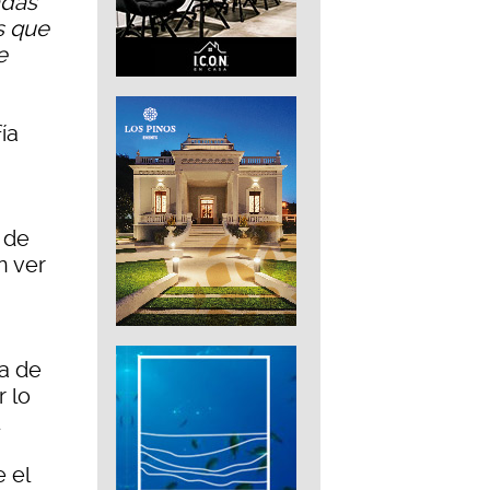
adas
s que
e
ía
 de
n ver
ja de
r lo
 el