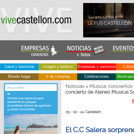
Salud y bienestar
Imagen y belleza
Empresas y servicios
Cultur
Mundo hogar
Ir de compras
Celebraciones
Municipio
Noticias
Música, conciertos
»
concierto de Ateneo Musical 
05 - 02 - 24, Castellón
El C.C Salera sorpren