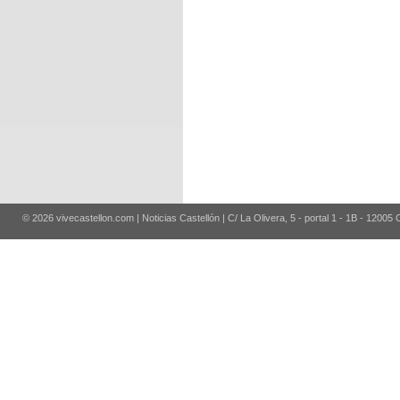
© 2026 vivecastellon.com | Noticias Castellón | C/ La Olivera, 5 - portal 1 - 1B - 12005 