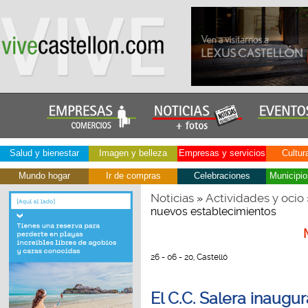
Salud y bienestar
Imagen y belleza
Empresas y servicios
Cultur
Mundo hogar
Ir de compras
Celebraciones
Municipio
Noticias
Actividades y ocio
»
nuevos establecimientos
26 - 06 - 20, Castelló
El C.C. Salera inaug