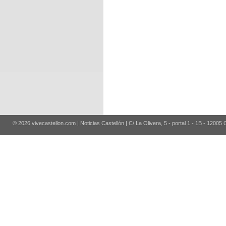
© 2026 vivecastellon.com | Noticias Castellón | C/ La Olivera, 5 - portal 1 - 1B - 12005 