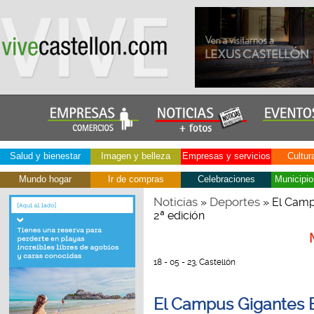
Salud y bienestar
Imagen y belleza
Empresas y servicios
Cultur
Mundo hogar
Ir de compras
Celebraciones
Municipio
Noticias
Deportes
»
» El Campu
2ª edición
18 - 05 - 23, Castellón
El Campus Gigantes B