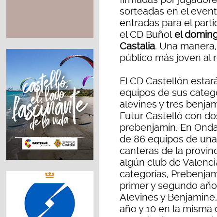
sorteadas en el evento
entradas para el part
el CD Buñol
el domingo
Castalia
. Una manera, 
público más joven al 
El CD Castellón estar
equipos de sus catego
alevines y tres benja
Futur Castelló con do
prebenjamín. En Onda
de 86 equipos de una 
canteras de la provin
algún club de Valencia
categorías, Prebenjam
primer y segundo año,
Alevines y Benjamine
año y 10 en la misma 