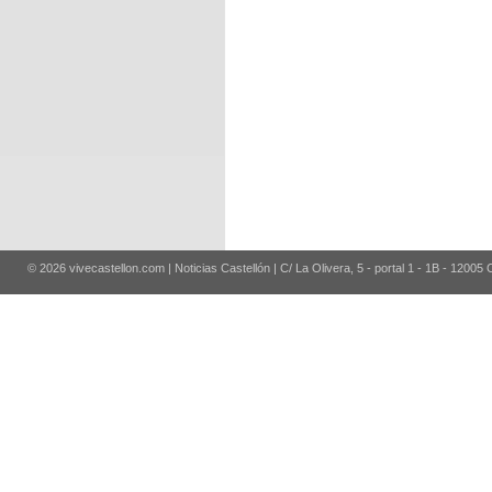
© 2026 vivecastellon.com | Noticias Castellón | C/ La Olivera, 5 - portal 1 - 1B - 12005 