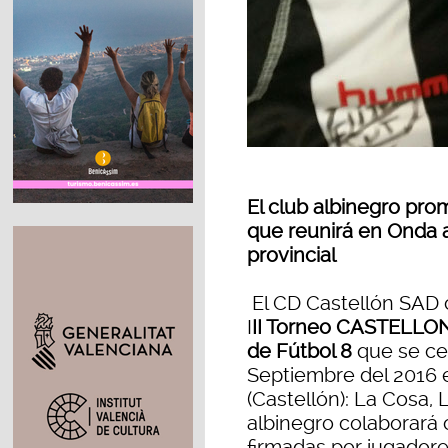
El club albinegro pr
que reunirá en Onda a
provincial
El CD Castellón SAD 
I
II Torneo CASTELLO
de Fútbol 8
que se cel
Septiembre del 2016 
(Castellón): La Cosa, L
albinegro colaborará 
firmadas por jugadore