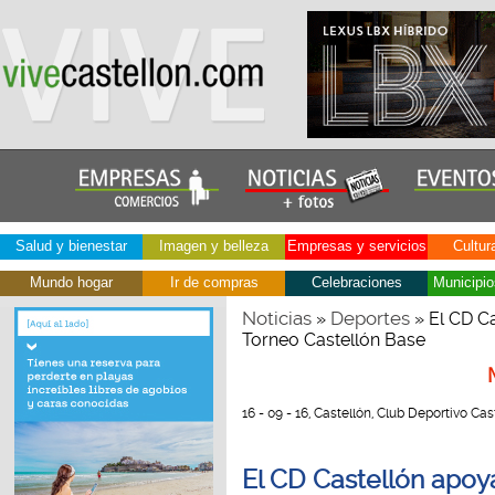
Salud y bienestar
Imagen y belleza
Empresas y servicios
Cultur
Mundo hogar
Ir de compras
Celebraciones
Municipio
Noticias
Deportes
»
» El CD Ca
Torneo Castellón Base
16 - 09 - 16, Castellón, Club Deportivo Cast
El CD Castellón apoya 