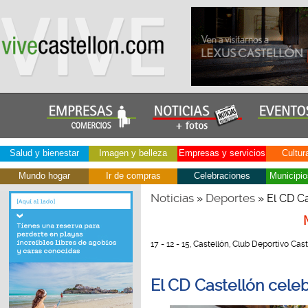
Salud y bienestar
Imagen y belleza
Empresas y servicios
Cultur
Mundo hogar
Ir de compras
Celebraciones
Municipio
Noticias
Deportes
»
» El CD C
17 - 12 - 15, Castellón, Club Deportivo Cast
El CD Castellón cele