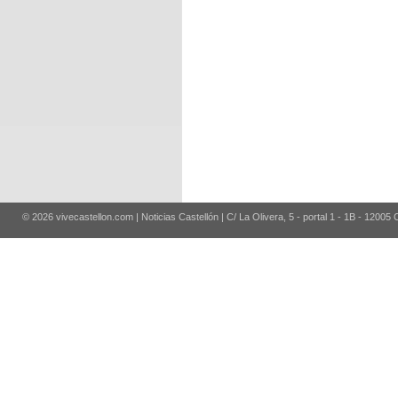
© 2026 vivecastellon.com | Noticias Castellón | C/ La Olivera, 5 - portal 1 - 1B - 12005 