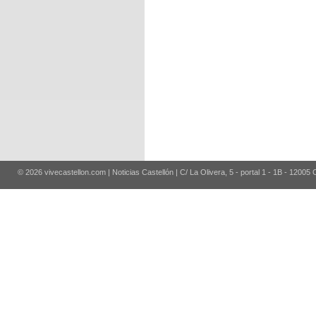
© 2026 vivecastellon.com | Noticias Castellón | C/ La Olivera, 5 - portal 1 - 1B - 12005 