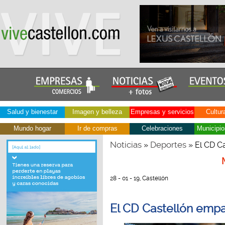
Salud y bienestar
Imagen y belleza
Empresas y servicios
Cultur
Mundo hogar
Ir de compras
Celebraciones
Municipio
Noticias
Deportes
»
» El CD Ca
28 - 01 - 19, Castellón
El CD Castellón empat