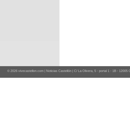
© 2026 vivecastellon.com | Noticias Castellón | C/ La Olivera, 5 - portal 1 - 1B - 12005 