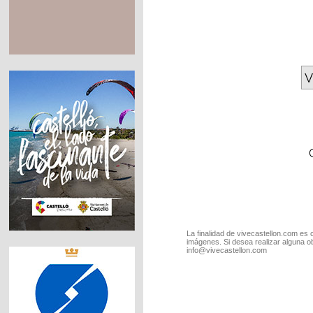
V
La finalidad de vivecastellon.com es 
imágenes. Si desea realizar alguna o
info@vivecastellon.com