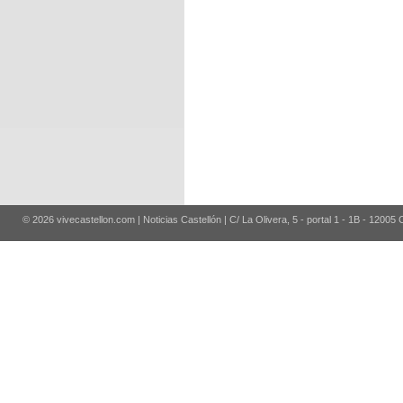
© 2026 vivecastellon.com | Noticias Castellón | C/ La Olivera, 5 - portal 1 - 1B - 12005 