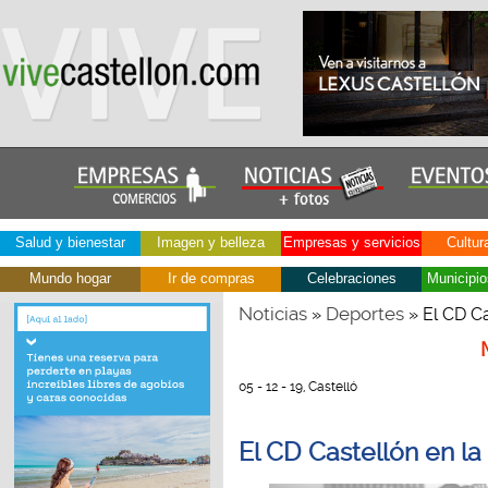
Salud y bienestar
Imagen y belleza
Empresas y servicios
Cultur
Mundo hogar
Ir de compras
Celebraciones
Municipio
Noticias
Deportes
»
» El CD Ca
05 - 12 - 19, Castelló
El CD Castellón en la