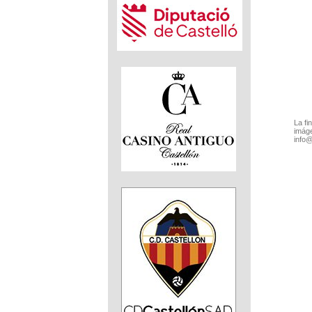
La fi
imáge
info