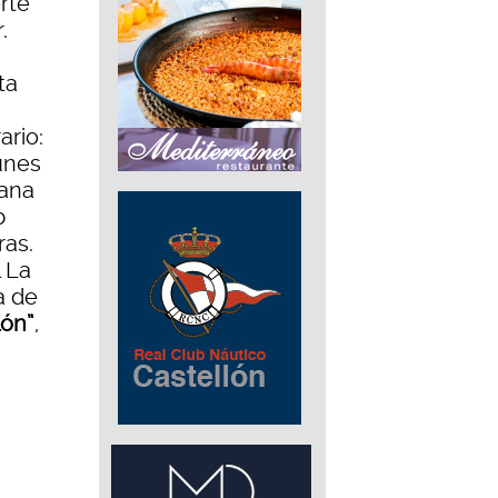
rte
.
ta
ario:
unes
mana
b
ras.
 La
a de
lón”
,