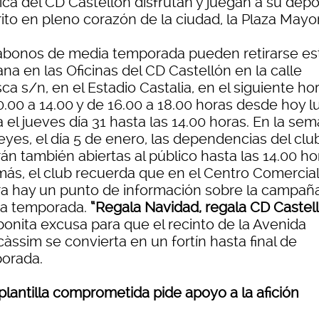
ica del CD Castellón disfrutan y juegan a su depo
ito en pleno corazón de la ciudad, la Plaza Mayor
abonos de media temporada pueden retirarse es
na en las Oficinas del CD Castellón en la calle
a s/n, en el Estadio Castalia, en el siguiente hor
0.00 a 14.00 y de 16.00 a 18.00 horas desde hoy l
 el jueves día 31 hasta las 14.00 horas. En la se
eyes, el día 5 de enero, las dependencias del clu
án también abiertas al público hasta las 14.00 ho
ás, el club recuerda que en el Centro Comercial
ra hay un punto de información sobre la campañ
a temporada.
“Regala Navidad, regala CD Castel
bonita excusa para que el recinto de la Avenida
àssim se convierta en un fortín hasta final de
orada.
plantilla comprometida pide apoyo a la afición