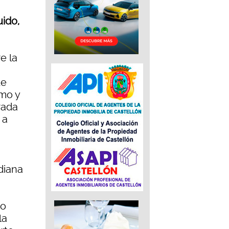
uido,
e la
de
imo y
rada
 a
diana
to
la