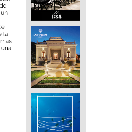
 de
 un
te
e la
timas
n una