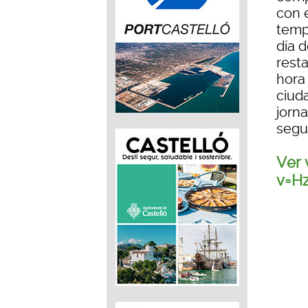
con 
temp
día 
rest
hora 
ciud
jorna
segu
Ver 
v=H