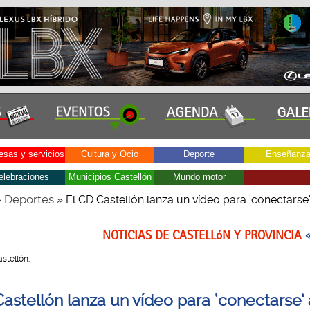
sas y servicios
Cultura y Ocio
Deporte
Enseñanz
elebraciones
Municipios Castellón
Mundo motor
Deportes
»
» El CD Castellón lanza un vídeo para ‘conectarse’
NOTICIAS DE CASTELLóN Y PROVINCIA
astellón.
Castellón lanza un vídeo para ‘conectarse’ 