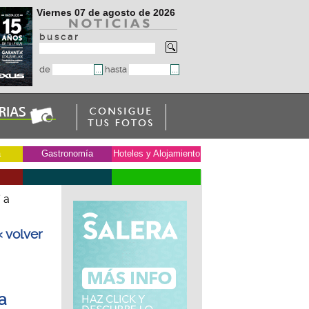
Viernes 07 de agosto de 2026
b u s c a r
de
hasta
a
Gastronomía
Hoteles y Alojamiento
 a
« volver
a