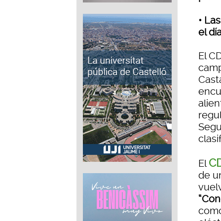
• La
el dí
El C
camp
Casta
encu
alien
regul
Segu
clasi
CD
El
de u
vuel
“Con
como