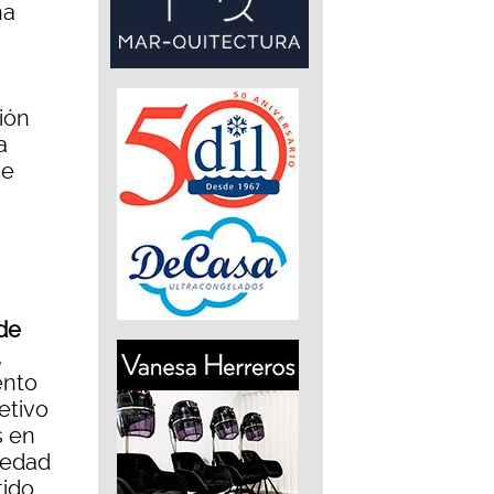
ña
ión
a
se
 de
,
ento
etivo
s en
 edad
ido,