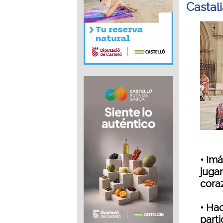
Castal
• Im
jugan
cora
• Ha
part