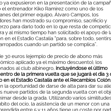
 ya expusieron en la presentación de la campa
o el entrenador Kiko Ramírez como uno de los
tanes del primer equipo, Álvaro Campos, los
dores han mostrado su compromiso, sacrificio y
erzo para darlo todo en lo que resta de competic
ra y al mismo tiempo han solicitado el apoyo de l
ón en el Estadio Castalia “para, sobre todo, sentir
arropados cuando un partido se complica”.
e 30 euros (ejemplo de precio de abono más
ómico aplicado ya el máximo descuento), los
onados al club albinegro,
incluyéndose el último
ntro de la primera vuelta que se jugará el día 3
o en el Estadio Castalia ante el Recambios Colón
n la oportunidad de darse de alta para dar su ali
os nueve partidos de la segunda vuelta con el obj
imar desde la grada. Utilizando varios similitude
mbito del ocio, la asistencia de un menor con una
rendida entre 5 y 11 años tiene un coste por part