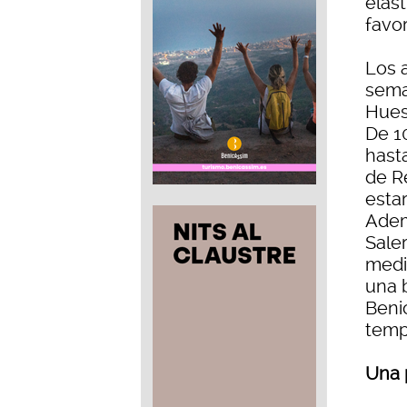
elást
favor
Los 
sema
Huesc
De 1
hasta
de R
estar
Adem
Sale
medi
una 
Benic
temp
Una 