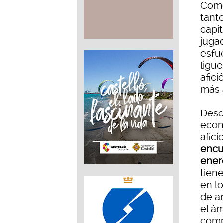
Como
tant
capi
juga
esfu
ligue
afici
más 
Desd
econ
afici
encue
ener
tiene
en l
de an
el á
comp