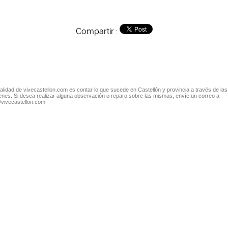
Compartir :
nalidad de vivecastellon.com es contar lo que sucede en Castellón y provincia a través de las
nes. Si desea realizar alguna observación o reparo sobre las mismas, envíe un correo a
@vivecastellon.com