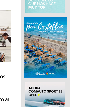
ños
o al