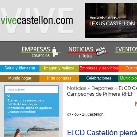
Salud y bienestar
Imagen y belleza
Empresas y servicios
Cultur
Mundo hogar
Ir de compras
Celebraciones
Municipio
Noticias
Deportes
»
» El CD Ca
Campeones de Primera RFEF
03 - 06 - 24, Castellón
El CD Castellón pierd