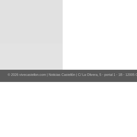
© 2026 vivecastellon.com | Noticias Castellón | C/ La Olivera, 5 - portal 1 - 1B - 12005 