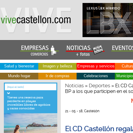
Salud y bienestar
Imagen y belleza
Empresas y servicios
Cultur
Mundo hogar
Ir de compras
Celebraciones
Municipio
Noticias
Deportes
»
» El CD Ca
BP a los que participen en el s
21 - 05 - 18, Castellón
El CD Castellón regal