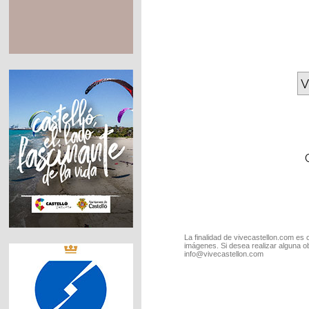
V
La finalidad de vivecastellon.com es 
imágenes. Si desea realizar alguna o
info@vivecastellon.com