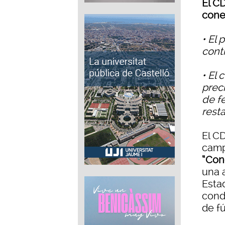
El C
cone
• El 
cont
• El 
prec
de f
rest
El C
camp
“Con
una 
Esta
condi
de fú