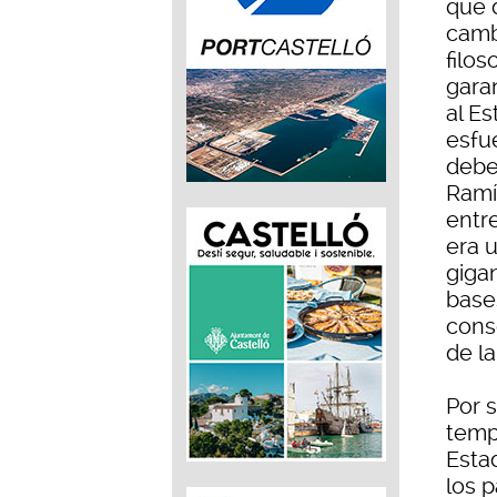
que d
cambi
filo
gara
al Es
esfu
debe
Ramí
entr
era 
giga
bases
cons
de la
Por 
temp
Estad
los 