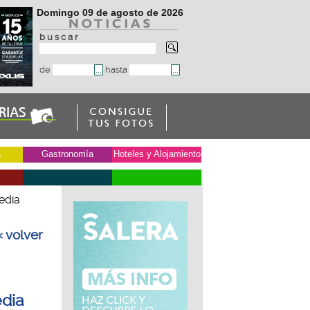
Domingo 09 de agosto de 2026
b u s c a r
de
hasta
a
Gastronomía
Hoteles y Alojamiento
edia
« volver
edia