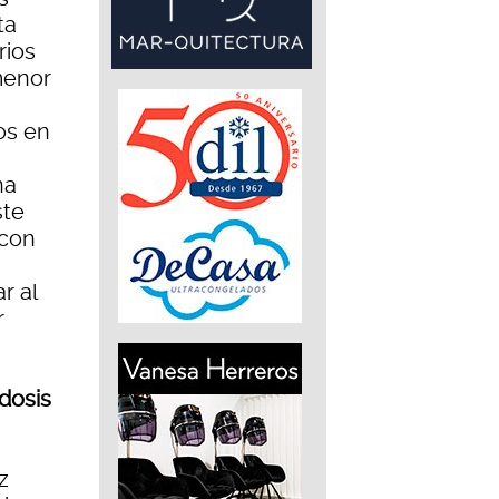
ta
rios
 menor
os en
na
ste
 con
r al
r
dosis
z