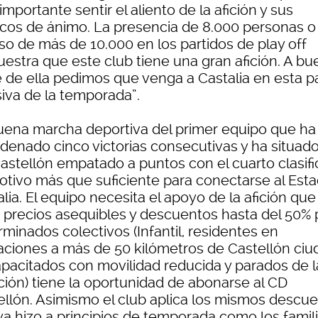
mportante sentir el aliento de la afición y sus
icos de ánimo. La presencia de 8.000 personas o
so de más de 10.000 en los partidos de play off
estra que este club tiene una gran afición. A bu
e de ella pedimos que venga a Castalia en esta p
siva de la temporada”.
uena marcha deportiva del primer equipo que ha
denado cinco victorias consecutivas y ha situado
astellón empatado a puntos con el cuarto clasif
otivo más que suficiente para conectarse al Esta
lia. El equipo necesita el apoyo de la afición que
 precios asequibles y descuentos hasta del 50% 
minados colectivos (Infantil, residentes en
aciones a más de 50 kilómetros de Castellón ciu
apacitados con movilidad reducida y parados de l
ción) tiene la oportunidad de abonarse al CD
ellón. Asimismo el club aplica los mismos descu
ya hizo a principios de temporada como los famil