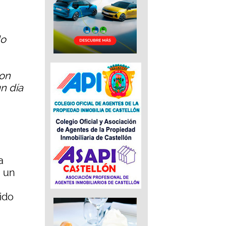
do
con
n día
a
n un
tido