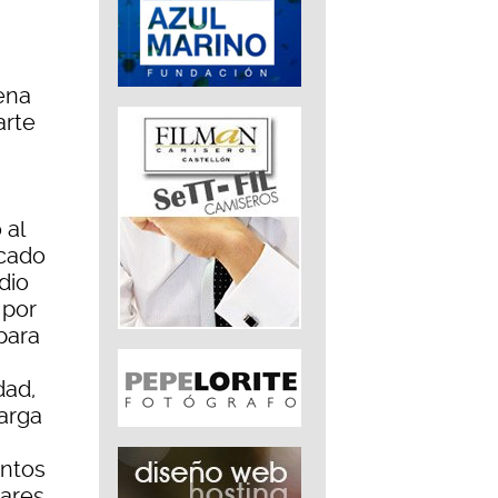
ena
arte
 al
icado
dio
 por
para
dad,
arga
entos
iares