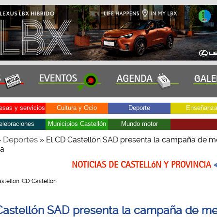
sas y servicios
Cultura y Ocio
Deporte
Enseñanz
elebraciones
Municipios Castellón
Mundo motor
Deportes
»
» El CD Castellón SAD presenta la campaña de m
a
NOTICIAS DE CASTELLóN Y PROVINCIA
Castellón. CD Castellón
Castellón SAD presenta la campaña de m