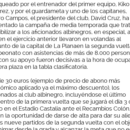
queado por el entrenador del primer equipo, Kiko
rez, y por el guardameta y uno de los capitanes,
ro Campos, el presidente del club, David Cruz, ha
entado la campaña de media temporada que tra
bilizar a los aficionados albinegros, en especial, a
n el ejercicio anterior llevaron en volandas al
unto de la capital de La Planaen la segunda vuelt
eonato con asistencias de más de 8.000 person
con su apoyo fueron decisivas a la hora de ocupa
ra plaza en la tabla clasificatoria.
e 30 euros (ejemplo de precio de abono más
ómico aplicado ya el máximo descuento), los
onados al club albinegro, incluyéndose el último
ntro de la primera vuelta que se jugará el día 3
o en el Estadio Castalia ante el Recambios Colón
n la oportunidad de darse de alta para dar su ali
os nueve partidos de la segunda vuelta con el obj
nimar desde la grada y alcanzar la meta que no e