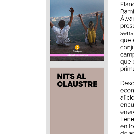
Flan
Ramí
Álva
pres
sensi
que e
conj
camp
que 
prime
Desd
econ
afici
encue
ener
tiene
en l
de a