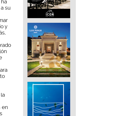
 ha
 a su
imar
io y
ás,
brado
lón
e
para
lto
 la
n en
s