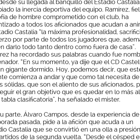
esde su llegada al banquillo del Estadio Castalia
ado la inercia deportiva del equipo. Ramírez, fiel
sofía de hombre comprometido con el club, ha
ntizado a todos los aficionados que acudan a an
tadio Castalia “la máxima profesionalidad, sacrific
erzo por parte de todos los jugadores que, adem
n darlo todo tanto dentro como fuera de casa”.
rez ha recordado sus palabras cuando fue nom
enador. “En su momento, ya dije que el CD Castel
un gigante dormido. Hoy, podemos decir, que est
nte comienza a andar y que como tal necesita de
 sólidas, que son el aliento de sus aficionados, 
eguir el gran objetivo que es quedar en lo más a
 tabla clasificatoria”, ha señalado el mister.
su parte, Álvaro Campos, desde la experiencia de
orada pasada, pide a la afición que acuda a un
io Castalia que se convirtió en una olla a presió
partidos de la segunda vuelta. “Desde el césped e