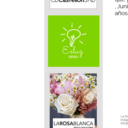
, Jun
años
La fi
imáge
info