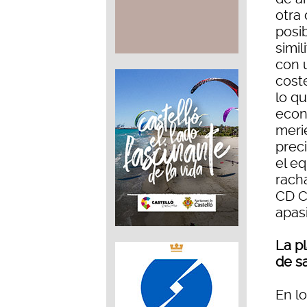
otra
posib
simil
con 
coste
lo q
econ
meri
preci
el e
racha
CD C
apas
La p
de sa
En l