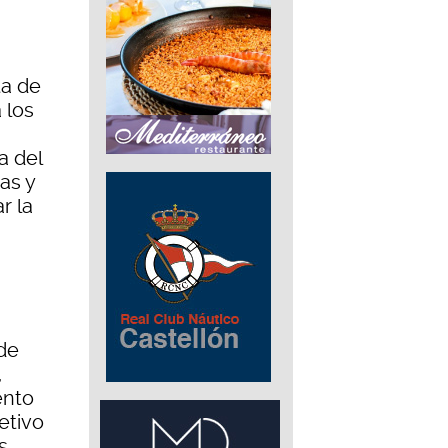
ta de
 los
a del
as y
r la
 de
,
ento
etivo
s