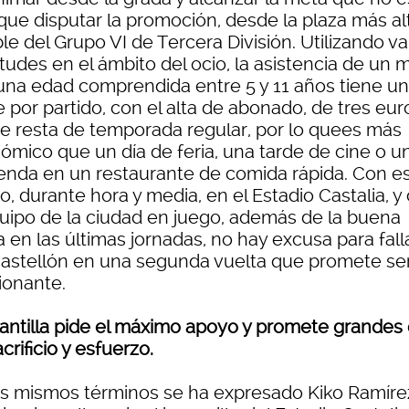
 que disputar la promoción, desde la plaza más al
le del Grupo VI de Tercera División. Utilizando va
itudes en el ámbito del ocio, la asistencia de un
una edad comprendida entre 5 y 11 años tiene un
 por partido, con el alta de abonado, de tres eur
ue resta de temporada regular, por lo quees más
ómico que un día de feria, una tarde de cine o u
enda en un restaurante de comida rápida. Con e
o, durante hora y media, en el Estadio Castalia, y
quipo de la ciudad en juego, además de la buena
 en las últimas jornadas, no hay excusa para falla
astellón en una segunda vuelta que promete se
ionante.
lantilla pide el máximo apoyo y promete grandes 
crificio y esfuerzo.
os mismos términos se ha expresado Kiko Ramíre