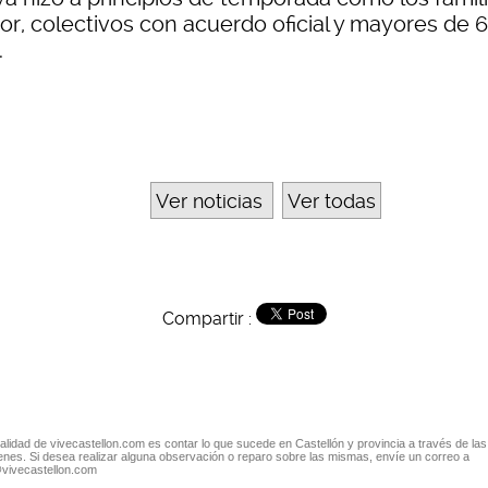
ior, colectivos con acuerdo oficial y mayores de 
.
Ver noticias
Ver todas
Compartir :
nalidad de vivecastellon.com es contar lo que sucede en Castellón y provincia a través de las
nes. Si desea realizar alguna observación o reparo sobre las mismas, envíe un correo a
@vivecastellon.com