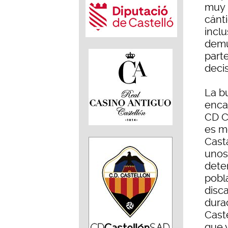
muy i
cánt
inclu
demu
part
deci
La b
enca
CD C
es m
Casta
unos
deter
pobl
disc
dura
Cast
que 