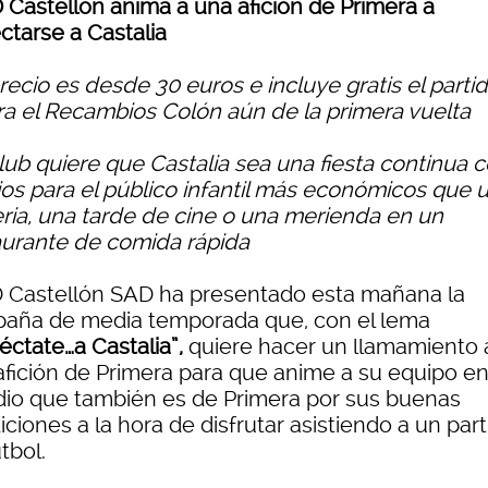
D Castellón anima a una afición de Primera a
ctarse a Castalia
precio es desde 30 euros e incluye gratis el parti
ra el Recambios Colón aún de la primera vuelta
club quiere que Castalia sea una fiesta continua 
ios para el público infantil más económicos que u
eria, una tarde de cine o una merienda en un
aurante de comida rápida
D Castellón SAD ha presentado esta mañana la
aña de media temporada que, con el lema
éctate…a Castalia”,
quiere hacer un llamamiento 
afición de Primera para que anime a su equipo e
dio que también es de Primera por sus buenas
ciones a la hora de disfrutar asistiendo a un par
tbol.