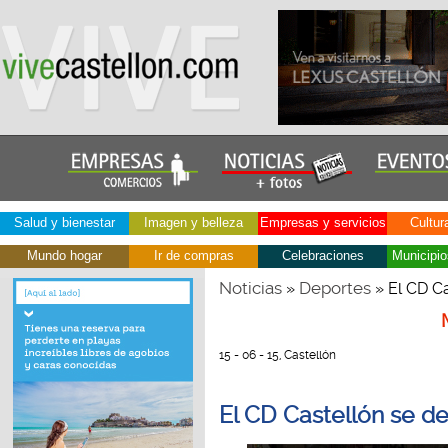
Salud y bienestar
Imagen y belleza
Empresas y servicios
Cultur
Mundo hogar
Ir de compras
Celebraciones
Municipio
Noticias
Deportes
»
» El CD Ca
15 - 06 - 15, Castellón
El CD Castellón se de