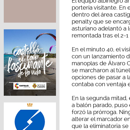
El equipo albinegro a
portería visitante. En 
dentro del área casti
penalty que se encarg
asturiano adelantó a 
remontada tras el 2-1
En el minuto 40, el v
con un lanzamiento de
manoplas de Álvaro 
se marcharon al túnel
opciones de pasar a l
contaba con ventaja en
En la segunda mitad,
a balón parado, puso 
forzó la prórroga. Ni
alterar el marcador en
que la eliminatoria se