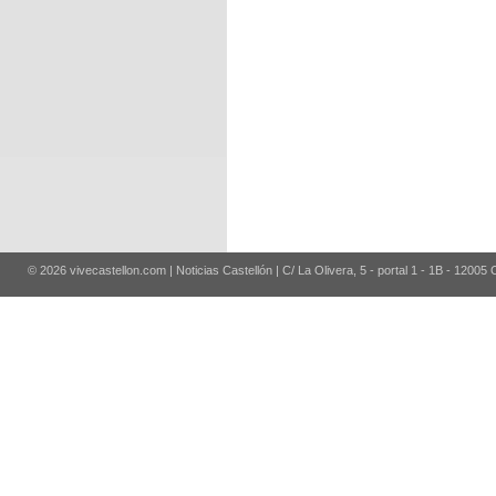
© 2026 vivecastellon.com | Noticias Castellón | C/ La Olivera, 5 - portal 1 - 1B - 12005 