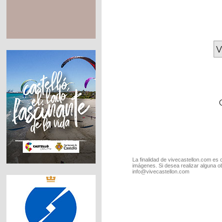
V
La finalidad de vivecastellon.com es 
imágenes. Si desea realizar alguna o
info@vivecastellon.com