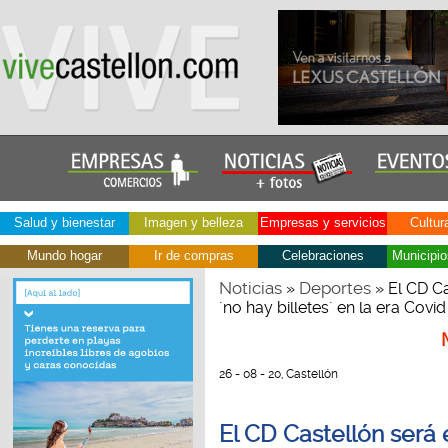
Salud y bienestar
Imagen y belleza
Empresas y servicios
Cultur
Mundo hogar
Ir de compras
Celebraciones
Municipio
Noticias
Deportes
»
» El CD Ca
´no hay billetes´ en la era Covid
26 - 08 - 20, Castellón
El CD Castellón será e