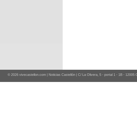
© 2026 vivecastellon.com | Noticias Castellón | C/ La Olivera, 5 - portal 1 - 1B - 12005 