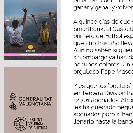
en la frase del mítico
ganar y ganar y volver 
A quince días de que 
SmartBank, el Castell
primero del fútbol es
que año tras año lleva
Aún no saben si quiera
sin embargo ya han d
por unos colores. Un
orgulloso Pepe Mascar
Y es que los ‘orelluts
en Tercera División 
12.701 abonados. Ahor
les ha quedado peque
abonados pero sí han
llenarlo hasta la band