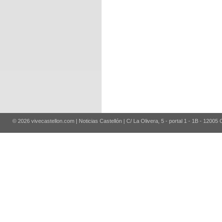
© 2026 vivecastellon.com | Noticias Castellón | C/ La Olivera, 5 - portal 1 - 1B - 12005 