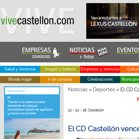
Salud y bienestar
Imagen y belleza
Empresas y servicios
Cultur
Mundo hogar
Ir de compras
Celebraciones
Municipio
Noticias
Deportes
»
» El CD C
22 - 02 - 18, Castellón
El CD Castellón venc