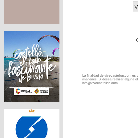
V
La finalidad de vivecastellon.com es 
imágenes. Si desea realizar alguna o
info@vivecastellon.com