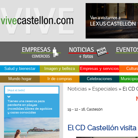
Salud y bienestar
Imagen y belleza
Empresas y servicios
Cultur
Mundo hogar
Ir de compras
Celebraciones
Municipio
Noticias
Especiales
»
» El CD 
19 - 12 - 16, Castellón
El CD Castellón visit