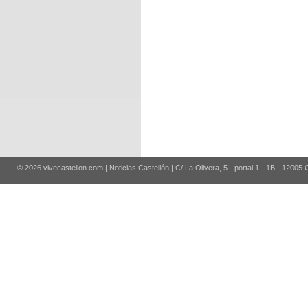
© 2026 vivecastellon.com | Noticias Castellón | C/ La Olivera, 5 - portal 1 - 1B - 12005 