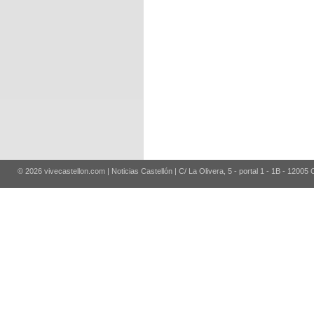
© 2026 vivecastellon.com | Noticias Castellón | C/ La Olivera, 5 - portal 1 - 1B - 12005 