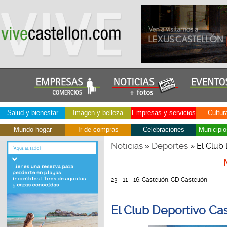
Salud y bienestar
Imagen y belleza
Empresas y servicios
Cultur
Mundo hogar
Ir de compras
Celebraciones
Municipio
Noticias
Deportes
»
» El Club 
23 - 11 - 16, Castellón, CD Castellón
El Club Deportivo Ca