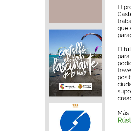
El pr
Cast
trab
que 
para
El fú
para 
podid
trav
posi
ciud
supo
crea
Más 
Rúst