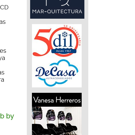
l CD
as
tes
ya
as
ra
b by