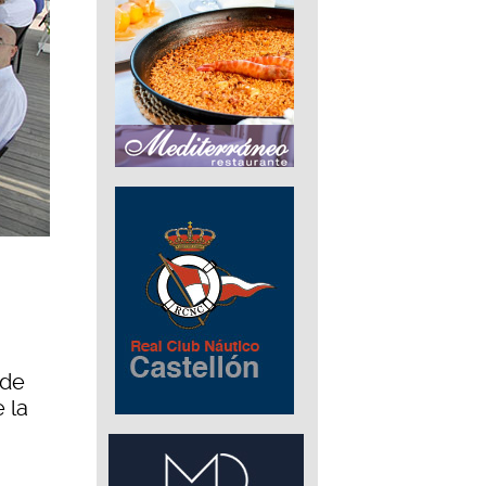
 de
 la