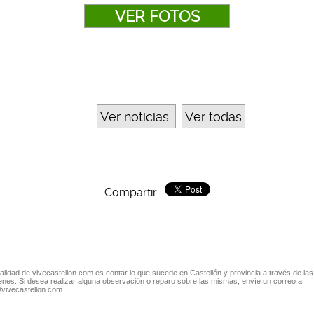
VER FOTOS
Ver noticias
Ver todas
Compartir :
nalidad de vivecastellon.com es contar lo que sucede en Castellón y provincia a través de las
nes. Si desea realizar alguna observación o reparo sobre las mismas, envíe un correo a
@vivecastellon.com