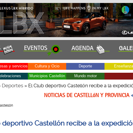
sas y servicios
Cultura y Ocio
Deporte
Enseñanz
elebraciones
Municipios Castellón
Mundo motor
Deportes
»
» El Club deportivo Castellón recibe a la expedici
NOTICIAS DE CASTELLóN Y PROVINCIA
Castellón
b deportivo Castellón recibe a la expedici