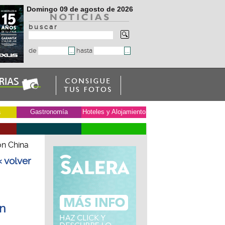
Domingo 09 de agosto de 2026
b u s c a r
de
hasta
a
Gastronomía
Hoteles y Alojamiento
ón China
« volver
ón