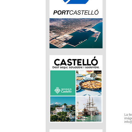
La fi
imáge
info