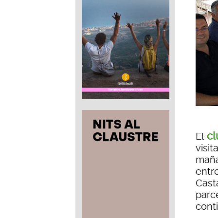
cl
El
visit
mañan
entr
Casta
parc
conti