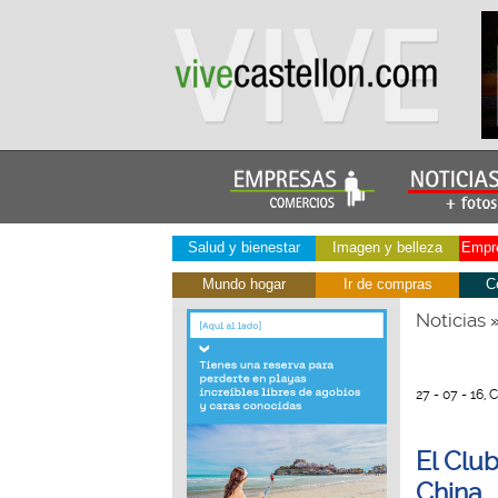
Salud y bienestar
Imagen y belleza
Empre
Mundo hogar
Ir de compras
C
Noticias
27 - 07 - 16, 
El Clu
China