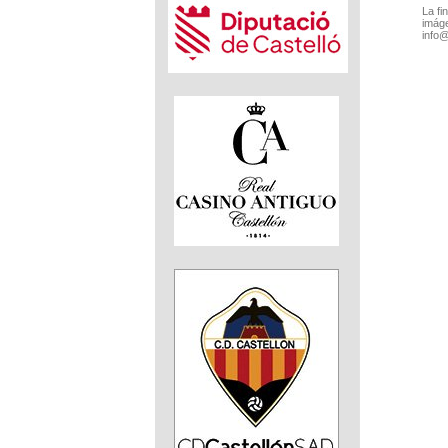
La fi
imáge
info