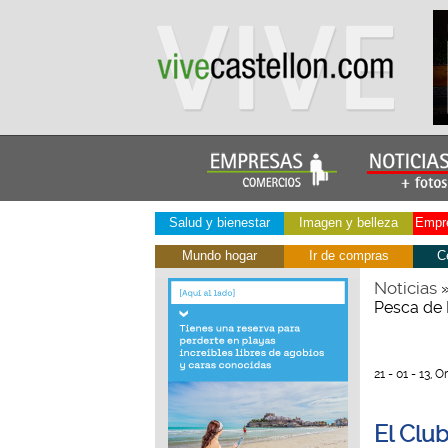
Salud y bienestar
Imagen y belleza
Empre
Mundo hogar
Ir de compras
C
Noticias
Pesca de 
21 - 01 - 13,
El Clu