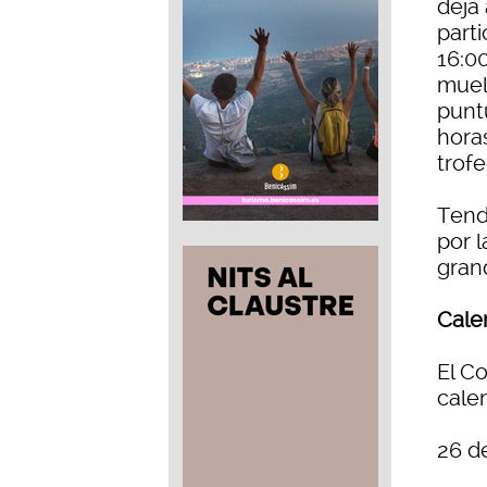
deja 
part
16:00
muel
punt
horas
trofe
Tend
por 
gran
Cale
El C
cale
26 d