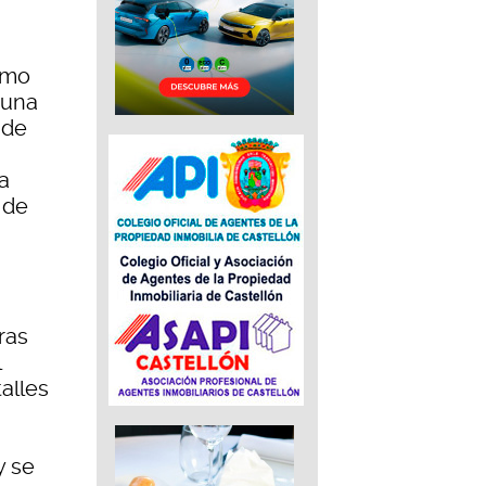
imo
 una
 de
a
 de
ras
l
alles
 y se