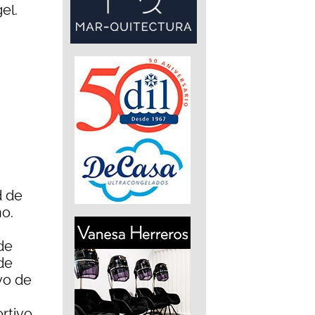
el.
d de
ño.
de
de
vo de
rtivo