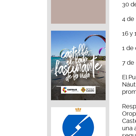
30 d
4 de
16 y
1 de
7 de
El P
Náut
promo
Resp
Orop
Cast
una 
segu