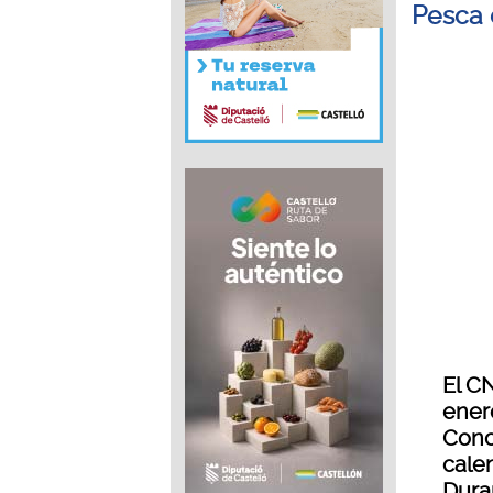
Pesca 
El C
enero
Conc
cale
Dura