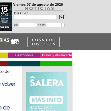
Viernes 07 de agosto de 2026
b u s c a r
de
hasta
a
Gastronomía
Hoteles y Alojamiento
so de
« volver
o de