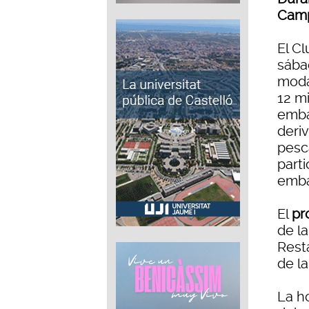
Camp
El C
sába
moda
12 mi
emba
deri
pesc
part
emba
El
pr
de l
Rest
de la
La ho