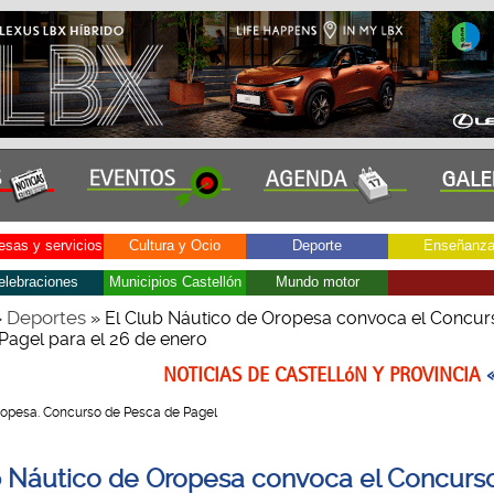
sas y servicios
Cultura y Ocio
Deporte
Enseñanz
elebraciones
Municipios Castellón
Mundo motor
Deportes
»
» El Club Náutico de Oropesa convoca el Concur
Pagel para el 26 de enero
NOTICIAS DE CASTELLóN Y PROVINCIA
 Oropesa. Concurso de Pesca de Pagel
b Náutico de Oropesa convoca el Concurs