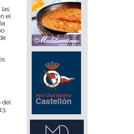
 las
n el
la
00
 de
os
 del
13.