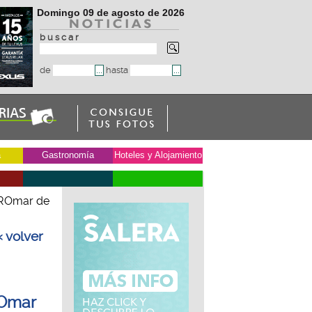
Domingo 09 de agosto de 2026
b u s c a r
de
hasta
a
Gastronomía
Hoteles y Alojamiento
TROmar de
« volver
ROmar