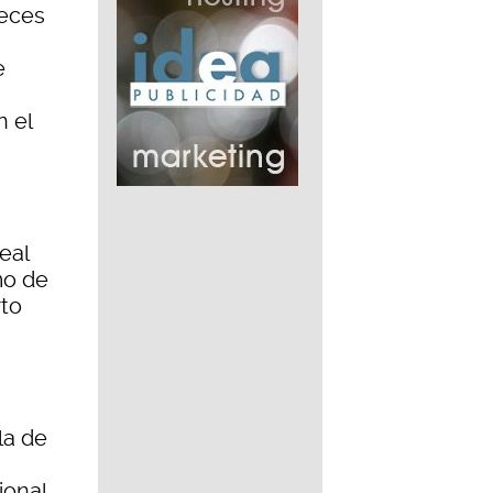
ueces
e
 el
eal
mo de
rto
la de
ional