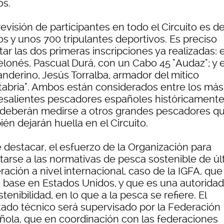
os.
evisión de participantes en todo el Circuito es d
os y unos 700 tripulantes deportivos. Es preciso
tar las dos primeras inscripciones ya realizadas: e
elonés, Pascual Durá, con un Cabo 45 "Audaz"; y e
anderino, Jesús Torralba, armador del mítico
tabria". Ambos están considerados entre los más
esalientes pescadores españoles históricamente,
 deberán medirse a otros grandes pescadores q
én dejarán huella en el Circuito.
 destacar, el esfuerzo de la Organización para
tarse a las normativas de pesca sostenible de úl
ación a nivel internacional, caso de la IGFA, que
e base en Estados Unidos, y que es una autorida
stenibilidad, en lo que a la pesca se refiere. El
tado técnico será supervisado por la Federación
ñola, que en coordinación con las federaciones