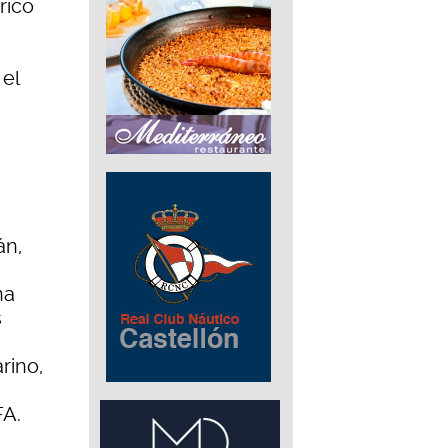
rico
el
án,
na
s
rino,
FA.