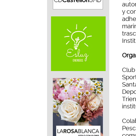
auto
y con
adhe
mari
tras
Inst
Orga
Club
Spor
Sant
Depo
Trie
inst
Cola
Pesc
comu