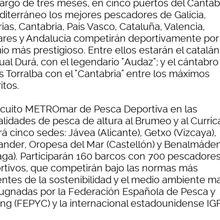
 largo de tres meses, en cinco puertos del Cantáb
diterráneo los mejores pescadores de Galicia,
ias, Cantabria, País Vasco, Cataluña, Valencia,
ares y Andalucía competirán deportivamente por 
o más prestigioso. Entre ellos estarán el catalán
al Durá, con el legendario "Audaz"; y el cántabro
s Torralba con el "Cantabria" entre los máximos
itos.
ircuito METROmar de Pesca Deportiva en las
lidades de pesca de altura al Brumeo y al Curric
á cinco sedes: Jávea (Alicante), Getxo (Vizcaya),
ander, Oropesa del Mar (Castellón) y Benalmáde
aga). Participarán 160 barcos con 700 pescadore
rtivos, que competirán bajo las normas más
entes de la sostenibilidad y el medio ambiente ma
ugnadas por la Federación Española de Pesca y
ing (FEPYC) y la internacional estadounidense IG