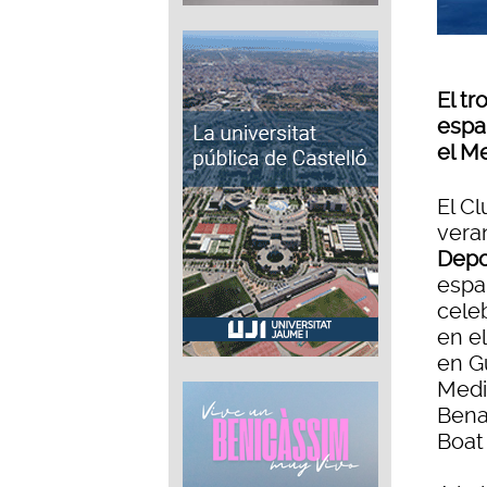
El t
espa
el M
El C
vera
Depo
españ
cele
en e
en G
Medi
Bena
Boat