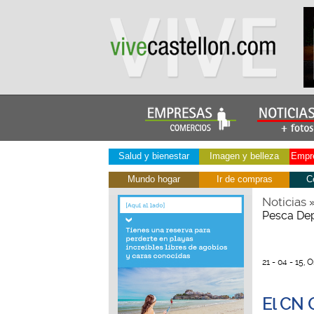
Salud y bienestar
Imagen y belleza
Empre
Mundo hogar
Ir de compras
C
Noticias
Pesca Dep
21 - 04 - 15,
El CN 