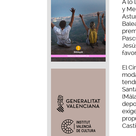
A lo
y Me
Astur
Bale
premi
Pascu
Jesú
favor
El C
moda
tendr
Sant
(Mál
depo
exig
prop
Cast