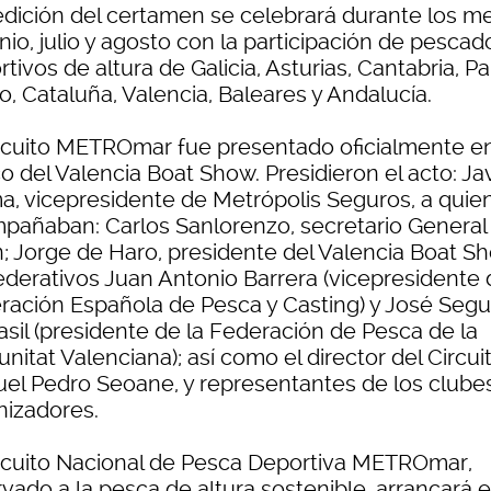
 edición del certamen se celebrará durante los m
nio, julio y agosto con la participación de pescad
tivos de altura de Galicia, Asturias, Cantabria, Pa
, Cataluña, Valencia, Baleares y Andalucía.
ircuito METROmar fue presentado oficialmente en
 del Valencia Boat Show. Presidieron el acto: Ja
a, vicepresidente de Metrópolis Seguros, a quie
pañaban: Carlos Sanlorenzo, secretario General
; Jorge de Haro, presidente del Valencia Boat S
federativos Juan Antonio Barrera (vicepresidente 
ración Española de Pesca y Casting) y José Segu
asil (presidente de la Federación de Pesca de la
itat Valenciana); así como el director del Circuit
el Pedro Seoane, y representantes de los clube
nizadores.
ircuito Nacional de Pesca Deportiva METROmar,
vado a la pesca de altura sostenible, arrancará 