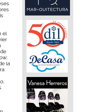
eses
ores
ís
 el
vier
n
 de
how;
de la
ra
o,
s
en