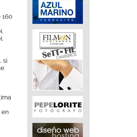
e 160
l
l
 si
ue
tima
d en