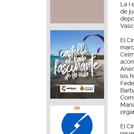
La I
de ju
depor
Vasco
El C
marco
Celm
acom
Anen
los 
Fede
Barb
Comun
Manu
orga
El C
reser