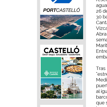
agua
26 de
30 ba
Cant
Vizca
Abra-
seman
Marí
Entr
emba
Tras 
"estr
Medi
puer
al ig
barc
que 