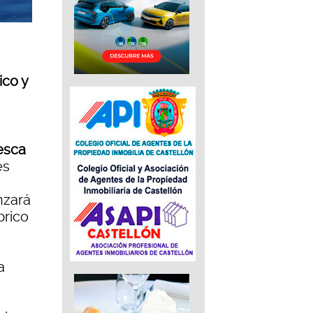
ico y
esca
es
nzará
brico
a