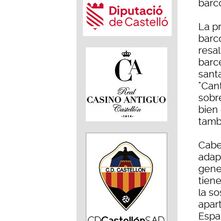
barc
La pr
barc
resal
barc
sant
"Can
sobr
bien
tambi
Cabe
adap
gener
tien
la so
apar
Espa