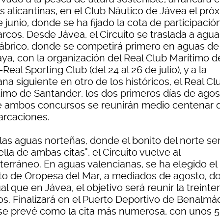
s alicantinas, en el Club Náutico de Jávea el pró
 junio, donde se ha fijado la cota de participació
rcos. Desde Jávea, el Circuito se traslada a agua
ábrico, donde se competirá primero en aguas de
ya, con la organización del Real Club Marítimo d
Real Sporting Club (del 24 al 26 de julio), y a la
a siguiente en otro de los históricos, el Real Cl
timo de Santander, los dos primeros días de agos
e ambos concursos se reunirán medio centenar 
rcaciones.
las aguas norteñas, donde el bonito del norte ser
ella de ambas citas", el Circuito vuelve al
terráneo. En aguas valencianas, se ha elegido el
to de Oropesa del Mar, a mediados de agosto, d
ual que en Jávea, el objetivo será reunir la treint
os. Finalizará en el Puerto Deportivo de Benalmá
se prevé como la cita más numerosa, con unos 