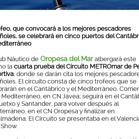
rofeo, que convocará a los mejores pescadores
ñoles, se celebrará en cinco puertos del Cantábr
editerráneo
Oropesa del Mar
lub Náutico de
albergará este
no la
cuarta prueba del Circuito METROmar de P
rtiva
, donde se darán cita los mejores pescador
oles. El circuito consta de cinco trofeos que se
brarán en el Cantábrico y el Mediterráneo. Come
l Mediterráneo, en CN Jávea; seguirá en el Cantá
uetxo y Santander, para volver después al
terráneo, en el CN Oropesa y finalizar en
lmádena. El Circuito se presentaba en el Valenci
 Show.