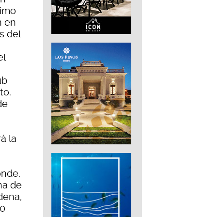
ximo
n en
s del
el
ub
to.
de
á la
onde,
ena de
dena,
50