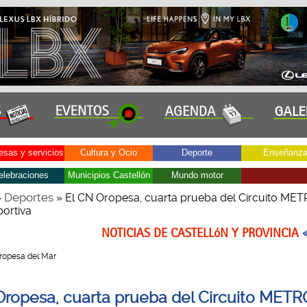
sas y servicios
Cultura y Ocio
Deporte
Enseñanz
elebraciones
Municipios Castellón
Mundo motor
Deportes
»
» El CN Oropesa, cuarta prueba del Circuito ME
ortiva
NOTICIAS DE CASTELLóN Y PROVINCIA
 Oropesa del Mar
Oropesa, cuarta prueba del Circuito MET