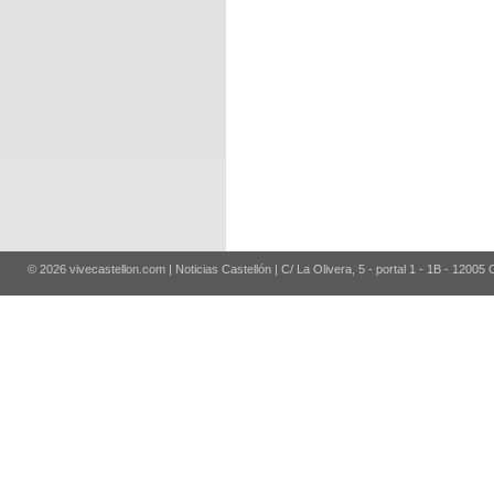
© 2026 vivecastellon.com | Noticias Castellón | C/ La Olivera, 5 - portal 1 - 1B - 12005 