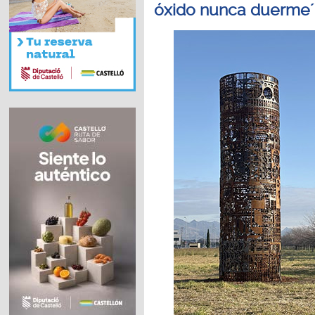
óxido nunca duerme´