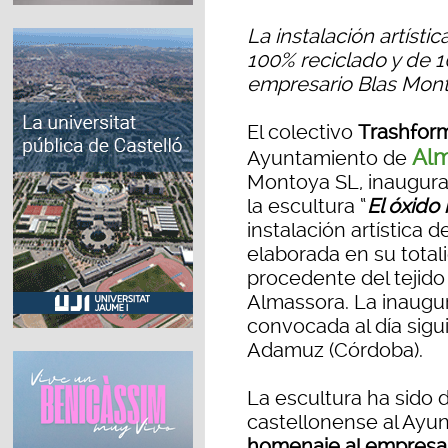
La instalación artístic
100% reciclado y de 1
empresario Blas Mo
El colectivo
Trashfor
Alm
Ayuntamiento de
Montoya SL, inaugura
la escultura “
El óxid
instalación artística 
elaborada en su total
procedente del tejido 
Almassora. La inaugur
convocada al día sigui
Adamuz (Córdoba).
La escultura ha sido d
castellonense al Ay
homenaje al empresa