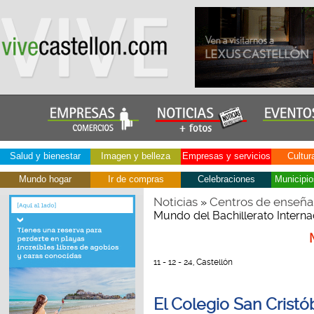
Salud y bienestar
Imagen y belleza
Empresas y servicios
Cultur
Mundo hogar
Ir de compras
Celebraciones
Municipio
Noticias
Centros de enseña
»
Mundo del Bachillerato Internac
11 - 12 - 24, Castellón
El Colegio San Crist