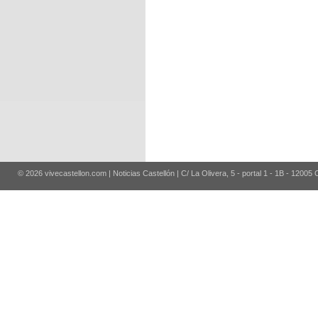
© 2026 vivecastellon.com | Noticias Castellón | C/ La Olivera, 5 - portal 1 - 1B - 12005 