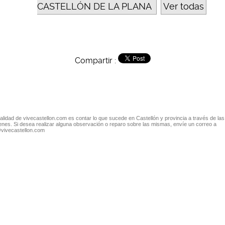
CASTELLÓN DE LA PLANA
Ver todas
Compartir :
nalidad de vivecastellon.com es contar lo que sucede en Castellón y provincia a través de las
nes. Si desea realizar alguna observación o reparo sobre las mismas, envíe un correo a
@vivecastellon.com