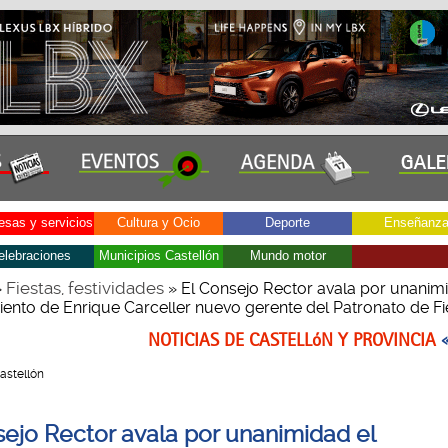
sas y servicios
Cultura y Ocio
Deporte
Enseñanz
elebraciones
Municipios Castellón
Mundo motor
Fiestas, festividades
»
» El Consejo Rector avala por unanimi
nto de Enrique Carceller nuevo gerente del Patronato de Fi
NOTICIAS DE CASTELLóN Y PROVINCIA
Castellón
sejo Rector avala por unanimidad el