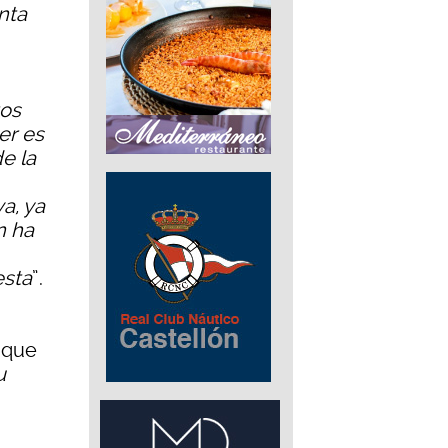
nta
tos
er es
e la
va, ya
n ha
esta
”.
 que
u