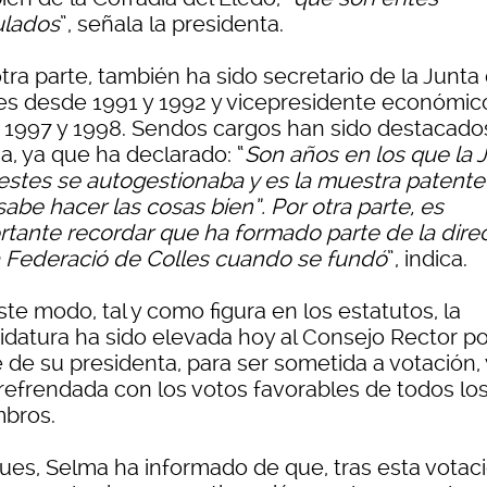
ulados
”, señala la presidenta.
tra parte, también ha sido secretario de la Junta
es desde 1991 y 1992 y vicepresidente económic
 1997 y 1998. Sendos cargos han sido destacado
a, ya que ha declarado: “
Son años en los que la 
estes se autogestionaba y es la muestra patente
abe hacer las cosas bien”. Por otra parte, es
rtante recordar que ha formado parte de la direc
a Federació de Colles cuando se fundó
”, indica.
te modo, tal y como figura en los estatutos, la
idatura ha sido elevada hoy al Consejo Rector po
 de su presidenta, para ser sometida a votación, 
 refrendada con los votos favorables de todos lo
bros.
pues, Selma ha informado de que, tras esta votaci