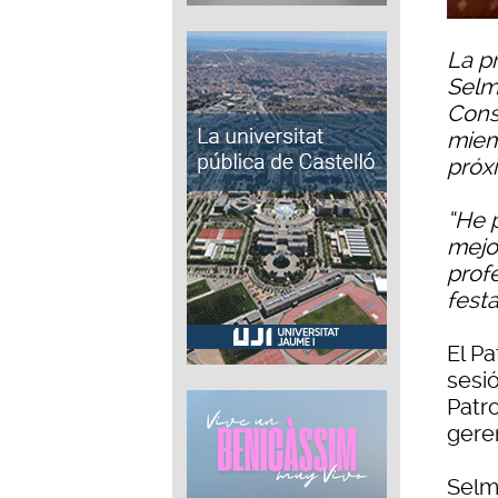
La p
Selm
Conse
miem
próx
“He 
mejo
prof
fest
El P
sesi
Patr
gere
Selm