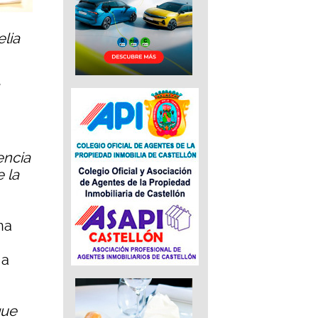
elia
encia
 la
na
 a
que