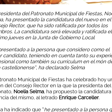
residenta del Patronato Municipal de Fiestas, No
a, ha presentado la candidatura del nuevo en el
jo Rector, que ha sido ratificada por todos los
bros. La candidatura será elevada y ratificada el
imo jueves en la Junta de Gobierno Local
presentado a la persona que considero como el
r candidato, teniendo en cuenta tanto su experi
esional como también su currículum en el món de
a castellonense”, ha declarado Selma
atronato Municipal de Fiestas ha celebrado hoy u
ón del Consejo Rector en la que la presidenta del
onato,
Noelia Selma
, ha propuesto la candidatura
ncia del mismo, al letrado
Enrique Carceller
.
a ha indicado que “
he presentado a la persona 