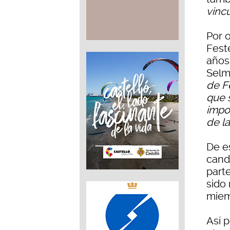
vinc
Por o
Fest
años
Selm
de F
que s
impo
de l
De es
cand
parte
sido
miem
Así 