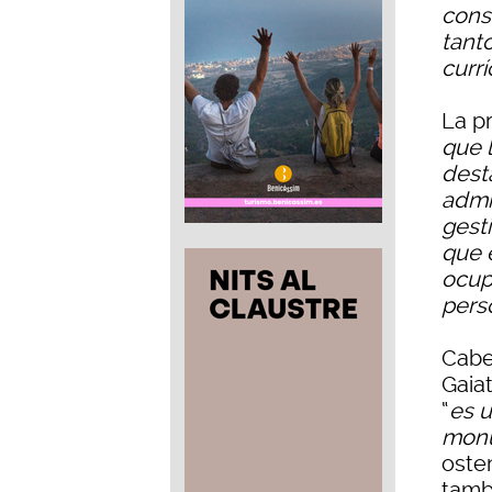
cons
tant
curr
La p
que l
dest
admi
gesti
que 
ocup
pers
Cabe
Gaia
“
es u
mon
osten
tambi