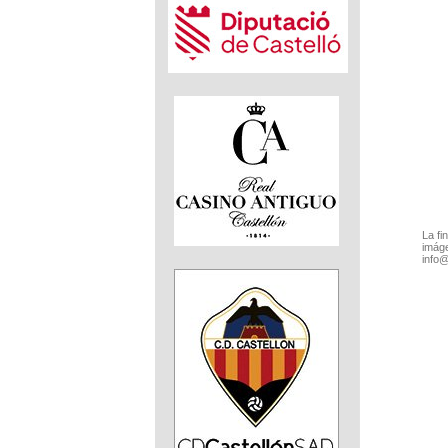
La fi
imáge
info