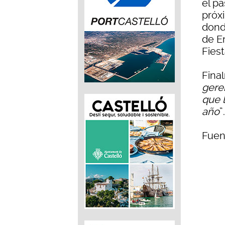
el pa
próx
dond
de E
Fiest
Fina
gere
que 
año
”.
Fuen