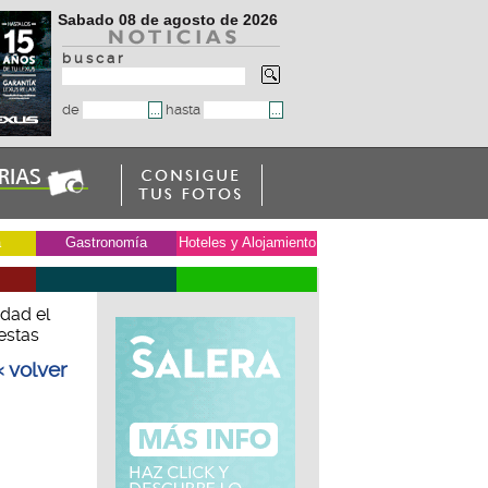
Sabado 08 de agosto de 2026
b u s c a r
de
hasta
a
Gastronomía
Hoteles y Alojamiento
dad el
estas
« volver