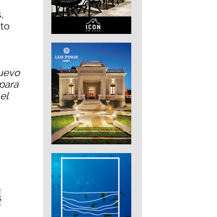
,
nto
nuevo
 para
el
s