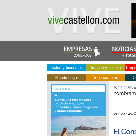
Salud y bienestar
Imagen y belleza
Empre
Mundo hogar
Ir de compras
C
Noticias
nombramie
01 - 09 - 25, 
El Con