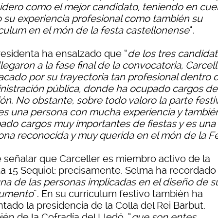
idero como el mejor candidato, teniendo en cue
o su experiencia profesional como también su
ículum en el món de la festa castellonense
”.
residenta ha ensalzado que “
de los tres candida
legaron a la fase final de la convocatoria, Carcell
acado por su trayectoria tan profesional dentro d
nistración pública, donde ha ocupado cargos de
ón. No obstante, sobre todo valoro la parte festi
es una persona con mucha experiencia y tambié
ado cargos muy importantes de fiestas y es una
ona reconocida y muy querida en el món de la F
 señalar que Carceller es miembro activo de la
ta 15 Sequiol; precisamente, Selma ha recordado
na de las personas implicadas en el diseño de s
umento
”. En su currículum festivo también ha
tado la presidencia de la Colla del Rei Barbut,
én de la Cofradía del Lledó, “
que son entes