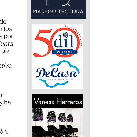
 de
o los
s por
Junta
 de
tiva
r
y ha
s
ón,