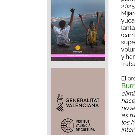
2025
Mija
yuca,
lant
(cam
supe
volu
y ha
traba
El pr
Burr
elim
hace
no s
es f
los h
inte