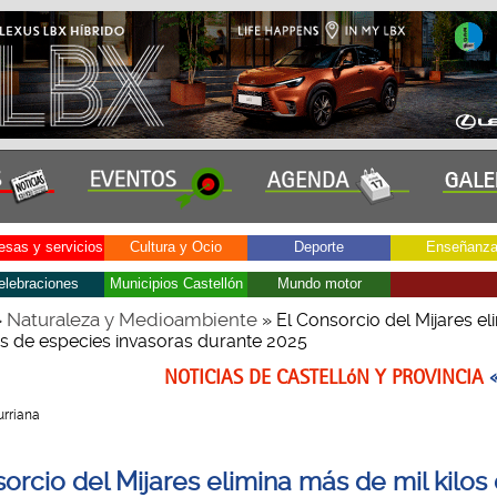
sas y servicios
Cultura y Ocio
Deporte
Enseñanz
elebraciones
Municipios Castellón
Mundo motor
Naturaleza y Medioambiente
»
» El Consorcio del Mijares e
los de especies invasoras durante 2025
NOTICIAS DE CASTELLóN Y PROVINCIA
Burriana
orcio del Mijares elimina más de mil kilos