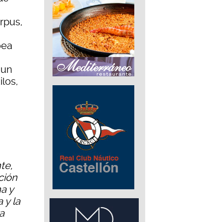
rpus,
oea
 un
los,
te,
ción
a y
 y la
a