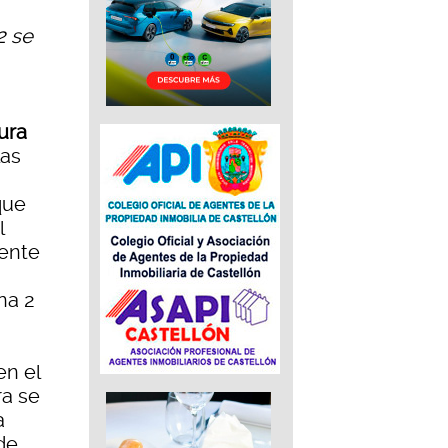
2 se
ura
las
que
l
iente
na 2
en el
ra se
a
 de