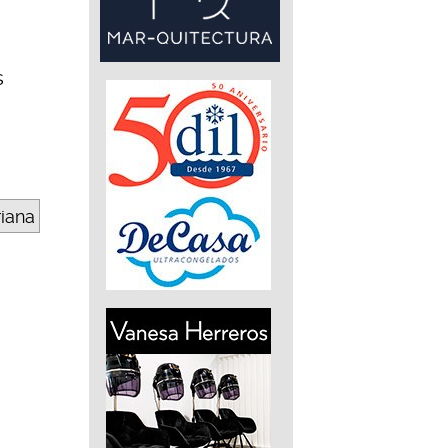
s
riana