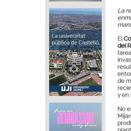
La r
enma
mant
El
Co
del R
tare
inva
resul
ento
de mi
reci
y en 
No e
Mija
prod
plant