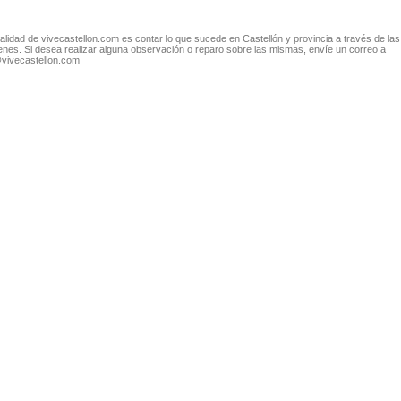
nalidad de vivecastellon.com es contar lo que sucede en Castellón y provincia a través de las
nes. Si desea realizar alguna observación o reparo sobre las mismas, envíe un correo a
@vivecastellon.com