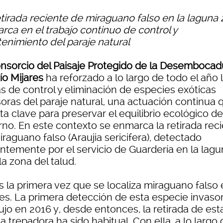
etirada reciente de miraguano falso en la laguna 
rca en el trabajo continuo de control y
enimiento del paraje natural
nsorcio del Paisaje Protegido de la Desembocad
ío Mijares
ha reforzado a lo largo de todo el año 
as de control y eliminación de especies exóticas
soras del paraje natural, una actuación continua 
ta clave para preservar el equilibrio ecológico de
rno. En este contexto se enmarca la retirada rec
raguano falso (Araujia sericifera), detectado
entemente por el servicio de Guardería en la lagu
la zona del talud.
s la primera vez que se localiza miraguano falso 
res. La primera detección de esta especie invaso
ujo en 2016 y, desde entonces, la retirada de est
a trepadora ha sido habitual. Con ella, a lo largo