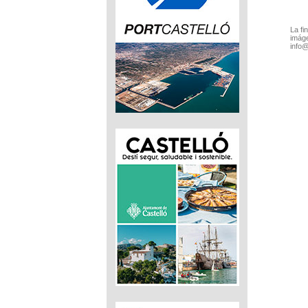
La fi
imáge
info