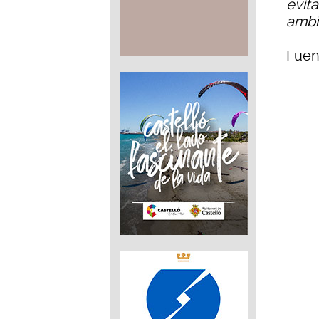
evit
ambi
Fuen