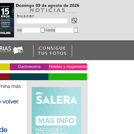
Domingo 09 de agosto de 2026
b u s c a r
de
hasta
a
Gastronomía
Hoteles y Alojamiento
limina más
« volver
 de