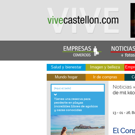
Salud y bienestar
Imagen y belleza
Empre
Mundo hogar
Ir de compras
C
Noticias
de mil ki
13 - 01 - 26, 
El Cons