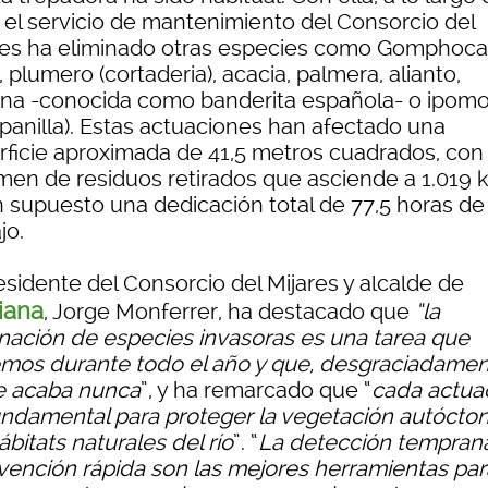
 el servicio de mantenimiento del Consorcio del
res ha eliminado otras especies como Gomphoca
 plumero (cortaderia), acacia, palmera, alianto,
ana -conocida como banderita española- o ipom
panilla). Estas actuaciones han afectado una
rficie aproximada de 41,5 metros cuadrados, con
men de residuos retirados que asciende a 1.019 ki
n supuesto una dedicación total de 77,5 horas de
jo.
esidente del Consorcio del Mijares y alcalde de
iana
, Jorge Monferrer, ha destacado que
“la
inación de especies invasoras es una tarea que
mos durante todo el año y que, desgraciadamen
e acaba nunca
”, y ha remarcado que “
cada actua
undamental para proteger la vegetación autócton
ábitats naturales del río
”. “
La detección temprana
rvención rápida son las mejores herramientas par