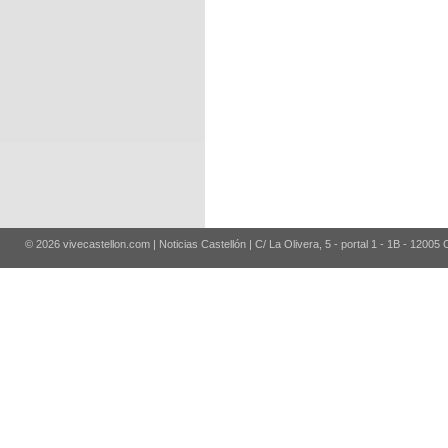
© 2026 vivecastellon.com | Noticias Castellón | C/ La Olivera, 5 - portal 1 - 1B - 12005 