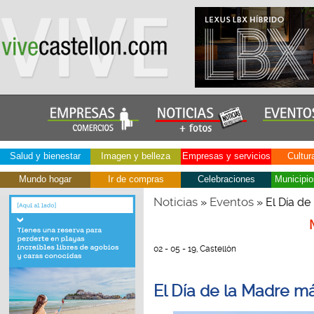
Salud y bienestar
Imagen y belleza
Empresas y servicios
Cultur
Mundo hogar
Ir de compras
Celebraciones
Municipio
Noticias
Eventos
»
» El Día de
02 - 05 - 19, Castellón
El Día de la Madre má