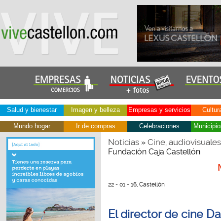
Salud y bienestar
Imagen y belleza
Empresas y servicios
Cultur
Mundo hogar
Ir de compras
Celebraciones
Municipio
Noticias
Cine, audiovisuales
»
Fundación Caja Castellón
22 - 01 - 16, Castellón
El director de cine D