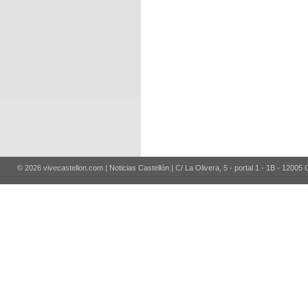
© 2026 vivecastellon.com | Noticias Castellón | C/ La Olivera, 5 - portal 1 - 1B - 12005 