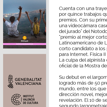
Cuenta con una traye
por quince trabajos 
premios. Con su prime
una videocámara caser
del jurado" del Notodof
"premio al mejor corto
Latinoamericano de Lé
corto candidato a lo
para Internet. Física 
La culpa del alpinista
oficial de la Mostra d
Su debut en el largo
logrado más de 50 pre
mundo, entre los que
dirección novel, mejor
revelación. El 10 de 
segundo largometraje