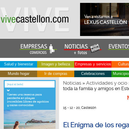
Salud y bienestar
Imagen y belleza
Empresas y servicios
Cultur
Mundo hogar
Ir de compras
Celebraciones
Municipio
Noticias
Actividades y ocio
»
toda la familia y amigos en Es
15 - 12 - 20, Castellón
El Enigma de los rega