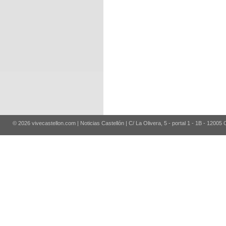
© 2026 vivecastellon.com | Noticias Castellón | C/ La Olivera, 5 - portal 1 - 1B - 12005 