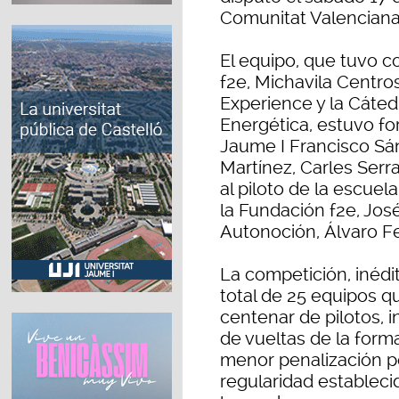
Comunitat Valenciana
El equipo, que tuvo 
f2e, Michavila Centro
Experience y la Cáted
Energética, estuvo fo
Jaume I Francisco Sán
Martínez, Carles Serran
al piloto de la escuel
la Fundación f2e, José
Autonoción, Álvaro Fe
La competición, inédi
total de 25 equipos q
centenar de pilotos, 
de vueltas de la form
menor penalización po
regularidad establecid