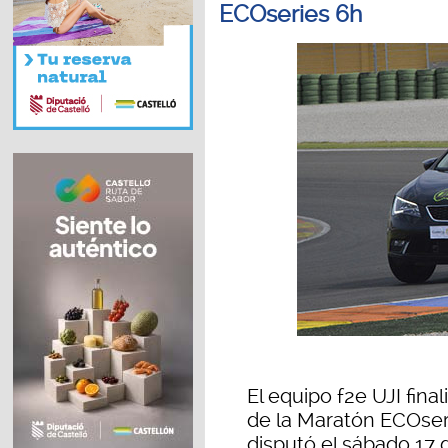
ECOseries 6h
El equipo f2e UJI fina
de la Maratón ECOseri
disputó el sábado 17 