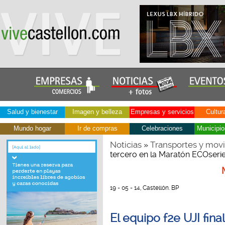
Salud y bienestar
Imagen y belleza
Empresas y servicios
Cultur
Mundo hogar
Ir de compras
Celebraciones
Municipio
Noticias
Transportes y movi
»
tercero en la Maratón ECOseri
19 - 05 - 14, Castellón. BP
El equipo f2e UJI fina