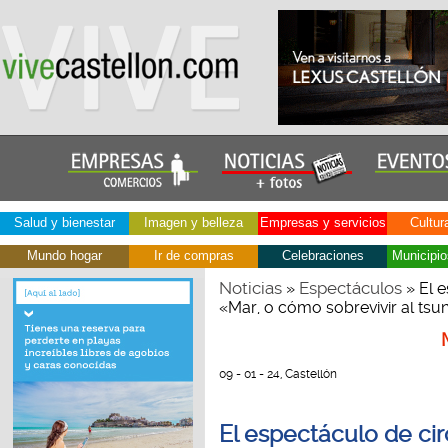
Salud y bienestar
Imagen y belleza
Empresas y servicios
Cultur
Mundo hogar
Ir de compras
Celebraciones
Municipio
Noticias
Espectáculos
»
» El 
«Mar, o cómo sobrevivir al tsu
09 - 01 - 24, Castellón
El espectáculo de c