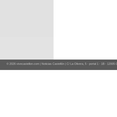
© 2026 vivecastellon.com | Noticias Castellón | C/ La Olivera, 5 - portal 1 - 1B - 12005 