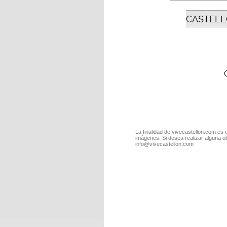
CASTELL
La finalidad de vivecastellon.com es 
imágenes. Si desea realizar alguna o
info@vivecastellon.com