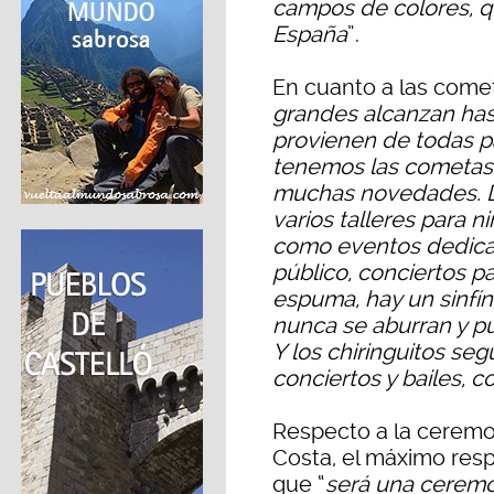
campos de colores, 
España
”.
En cuanto a las comet
grandes alcanzan has
provienen de todas p
tenemos las cometas 
muchas novedades. D
varios talleres para 
como eventos dedicad
público, conciertos pa
espuma, hay un sinfín
nunca se aburran y pu
Y los chiringuitos se
conciertos y bailes, 
Respecto a la ceremon
Costa, el máximo resp
que “
será una ceremon