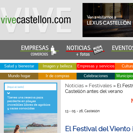
Salud y bienestar
Imagen y belleza
Empresas y servicios
Cultur
Mundo hogar
Ir de compras
Celebraciones
Municipio
Noticias
Festivales
»
» El Fest
Castellón antes del verano
13 - 05 - 26, Castellón
El Festival del Viento