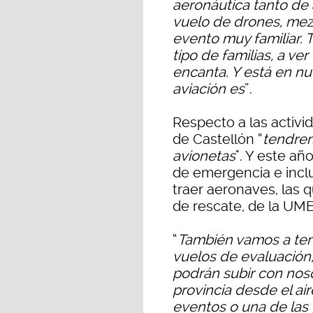
aeronáutica tanto de
vuelo de drones, mez
evento muy familiar. 
tipo de familias, a ve
encanta. Y está en n
aviación es
”.
Respecto a las activ
de Castellón “
tendrem
avionetas
". Y este a
de emergencia e inclu
traer aeronaves, las 
de rescate, de la UME
“
También vamos a ten
vuelos de evaluación,
podrán subir con noso
provincia desde el ai
eventos o una de las