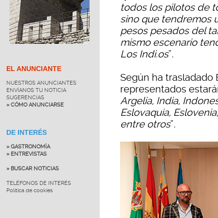
todos los pilotos de
sino que tendremos un
pesos pesados del tar
mismo escenario tend
Los Indi.os
”.
EL ANUNCIANTE
Según ha trasladado E
NUESTROS ANUNCIANTES
representados estará
ENVÍANOS TU NOTICIA
SUGERENCIAS
Argelia, India, Indon
» CÓMO ANUNCIARSE
Eslovaquia, Eslovenia, 
entre otros
”.
DE INTERÉS
» GASTRONOMÍA
» ENTREVISTAS
» BUSCAR NOTICIAS
TELÉFONOS DE INTERÉS
Política de cookies