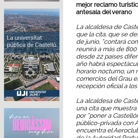
mejor reclamo turístic
antesala del verano
La alcaldesa de Cast
que la cita, que se des
de junio, “contará con
reunirá a más de 800
desde 22 países difer
año habrá espectácu
horario nocturno, un m
comercios del Grau e
recepción oficial a lo
La alcaldesa de Caste
una cita que muestra
por “poner a Castelló
público-privada con A
encuentra el Aeroclub
de la Autoridad Portu